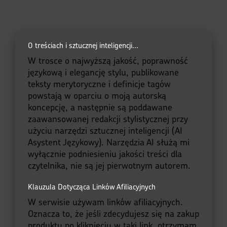
O treściach i sztucznej inteligencji...
W trosce o najwyższą jakość, poprawność
językową i elegancję stylu, publikowane
teksty merytoryczne i definicje tagów
powstają w oparciu o moją autorską
koncepcję, a następnie są poddawane
zaawansowanej redakcji stylistycznej przy
użyciu narzędzi sztucznej inteligencji (AI
Asystent Językowy). Narzędzia AI służą mi
wyłącznie podniesieniu jakości treści dla
czytelnika, nie są jej pierwotnym autorem.
Klauzula Dotycząca Linków Afiliacyjnych
W serwisie używam linków afiliacyjnych.
Oznacza to, że jeśli zdecydujesz się na zakup
produktu po kliknięciu w taki link, otrzymam