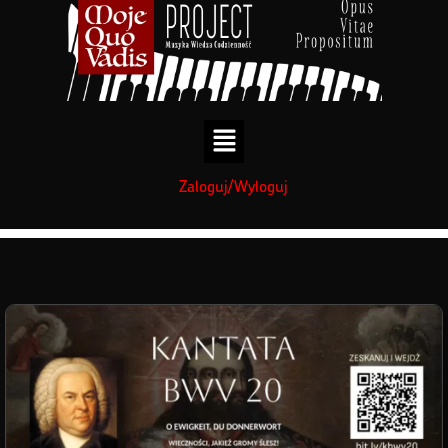
treści
treści
Zaloguj/Wyloguj
Termin wiki: BWV 20
»
Strona główna