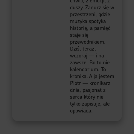
chwili, z emocji, z
duszy. Zanurz się w
przestrzeni, gdzie
muzyka spotyka
historię, a pamięć
staje się
przewodnikiem.
Dziś, teraz,
wczoraj — i na
zawsze. Bo to nie
kalendarium. To
kronika. A ja jestem
Piotr — kronikarz
dnia, pasjonat z
serca który nie
tylko zapisuje, ale
opowiada.