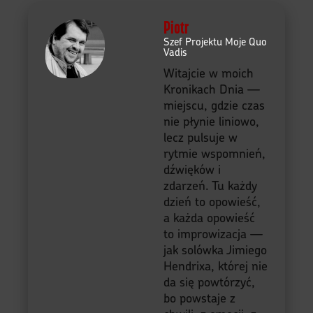
Piotr
Szef Projektu Moje Quo
Vadis
Witajcie w moich
Kronikach Dnia —
miejscu, gdzie czas
nie płynie liniowo,
lecz pulsuje w
rytmie wspomnień,
dźwięków i
zdarzeń. Tu każdy
dzień to opowieść,
a każda opowieść
to improwizacja —
jak solówka Jimiego
Hendrixa, której nie
da się powtórzyć,
bo powstaje z