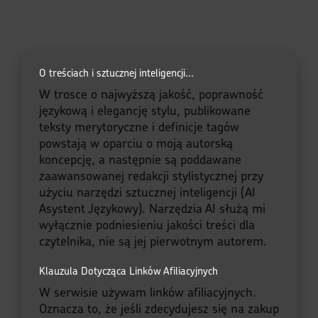
O treściach i sztucznej inteligencji...
W trosce o najwyższą jakość, poprawność
językową i elegancję stylu, publikowane
teksty merytoryczne i definicje tagów
powstają w oparciu o moją autorską
koncepcję, a następnie są poddawane
zaawansowanej redakcji stylistycznej przy
użyciu narzędzi sztucznej inteligencji (AI
Asystent Językowy). Narzędzia AI służą mi
wyłącznie podniesieniu jakości treści dla
czytelnika, nie są jej pierwotnym autorem.
Klauzula Dotycząca Linków Afiliacyjnych
W serwisie używam linków afiliacyjnych.
Oznacza to, że jeśli zdecydujesz się na zakup