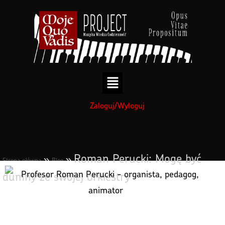
treści
Zaloguj/Wyloguj
Roman Perucki: Mogę być
»
»
Strona główna
Blog
dumny ze swojej orkiestry