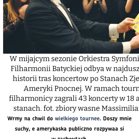
W mijajcym sezonie Orkiestra Symfoni
Filharmonii Batyckiej odbya w najdusz
historii tras koncertow po Stanach Z
Ameryki Pnocnej. W ramach tour
filharmonicy zagrali 43 koncerty w 18
stanach.
fot. zbiory wasne Massimilia
Wrmy na chwil do
wielkiego tournee
. Doszy mnie
suchy, e amerykaska publiczno rozpywaa si
w zachwytach.