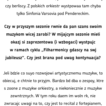
czy berliscy. Z polskich orkiestr wystpowaa tam chyba
tylko Sinfonia Varsovia pod Pendereckim.
Czy w przyszym sezonie rwnie da pan szans swoim
muzykom wicej zarobi? W mijajcym sezonie mieli
okazj si zaprezentowa (i wzbogaci) wystpujc
w ramach cyklu „Filharmonicy gdascy na swj
jubileusz”. Czy jest brana pod uwag kontynuacja?
Jeli bdzie co suyo rozwojowi artystycznemu muzykw, to
obiecuj, e chtnie to przyjm. Bardzo bd dba o zespoy, ktre
s zoone z muzykw orkiestry, a niekoniecznie z muzykw
zewntrznych. W tym roku daem im woln rk, nie
zwracajc uwagi na to, czy jest to recital z fortepianem,