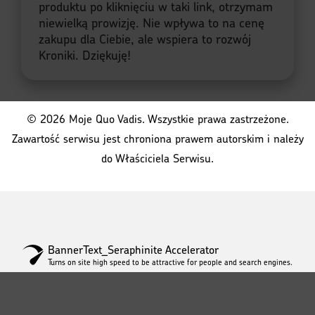
produktu po kliknięciu w taki link, otrzymam
niewielką prowizję. Nie wpływa to na cenę
zakupu dla Ciebie, ale wspiera to rozwój
Kroniki. Dziękuję!
© 2026 Moje Quo Vadis. Wszystkie prawa zastrzeżone.
Zawartość serwisu jest chroniona prawem autorskim i należy
do Właściciela Serwisu.
BannerText_Seraphinite Accelerator
Turns on site high speed to be attractive for people and search engines.