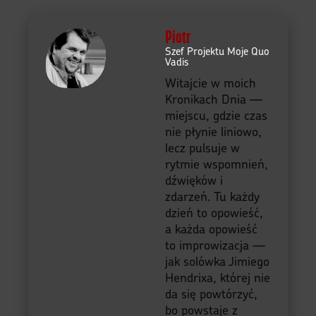
Piotr
Szef Projektu Moje Quo
Vadis
Witajcie w moich
Kronikach Dnia —
miejscu, gdzie czas
nie płynie liniowo,
lecz pulsuje w
rytmie wspomnień,
dźwięków i
zdarzeń. Tu każdy
dzień to opowieść,
a każda opowieść
to improwizacja —
jak solówka Jimiego
Hendrixa, której nie
da się powtórzyć,
bo powstaje z