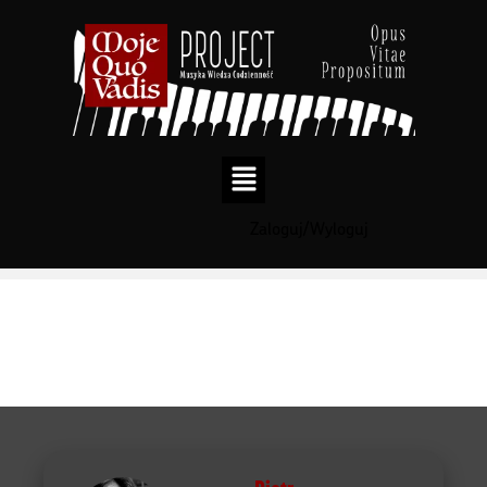
Zaloguj/Wyloguj
Przejdź
do
treści