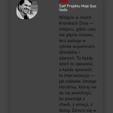
Piotr
Szef Projektu Moje Quo
Vadis
Witajcie w moich
Kronikach Dnia —
miejscu, gdzie czas
nie płynie liniowo,
lecz pulsuje w
rytmie wspomnień,
dźwięków i
zdarzeń. Tu każdy
dzień to opowieść,
a każda opowieść
to improwizacja —
jak solówka Jimiego
Hendrixa, której nie
da się powtórzyć,
bo powstaje z
chwili, z emocji, z
duszy. Zanurz się w