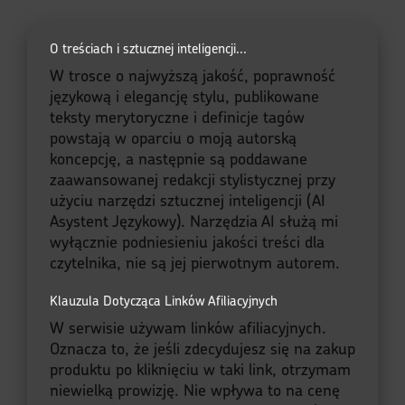
O treściach i sztucznej inteligencji...
W trosce o najwyższą jakość, poprawność
językową i elegancję stylu, publikowane
teksty merytoryczne i definicje tagów
powstają w oparciu o moją autorską
koncepcję, a następnie są poddawane
zaawansowanej redakcji stylistycznej przy
użyciu narzędzi sztucznej inteligencji (AI
Asystent Językowy). Narzędzia AI służą mi
wyłącznie podniesieniu jakości treści dla
czytelnika, nie są jej pierwotnym autorem.
Klauzula Dotycząca Linków Afiliacyjnych
W serwisie używam linków afiliacyjnych.
Oznacza to, że jeśli zdecydujesz się na zakup
produktu po kliknięciu w taki link, otrzymam
niewielką prowizję. Nie wpływa to na cenę