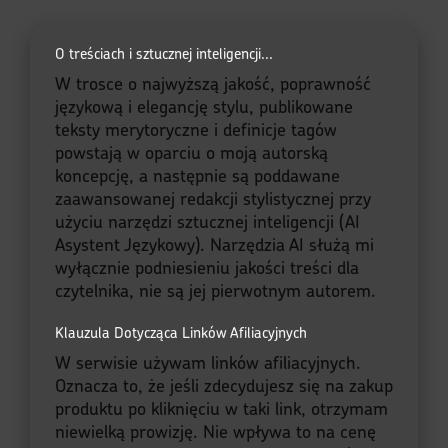
O treściach i sztucznej inteligencji...
W trosce o najwyższą jakość, poprawność
językową i elegancję stylu, publikowane
teksty merytoryczne i definicje tagów
powstają w oparciu o moją autorską
koncepcję, a następnie są poddawane
zaawansowanej redakcji stylistycznej przy
użyciu narzędzi sztucznej inteligencji (AI
Asystent Językowy). Narzędzia AI służą mi
wyłącznie podniesieniu jakości treści dla
czytelnika, nie są jej pierwotnym autorem.
Klauzula Dotycząca Linków Afiliacyjnych
W serwisie używam linków afiliacyjnych.
Oznacza to, że jeśli zdecydujesz się na zakup
produktu po kliknięciu w taki link, otrzymam
niewielką prowizję. Nie wpływa to na cenę