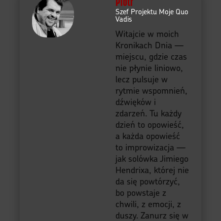
Piotr
Szef Projektu Moje Quo
Vadis
Witajcie w moich
Kronikach Dnia —
miejscu, gdzie czas
nie płynie liniowo,
lecz pulsuje w
rytmie wspomnień,
dźwięków i
zdarzeń. Tu każdy
dzień to opowieść,
a każda opowieść
to improwizacja —
jak solówka Jimiego
Hendrixa, której nie
da się powtórzyć,
bo powstaje z
chwili, z emocji, z
duszy. Zanurz się w