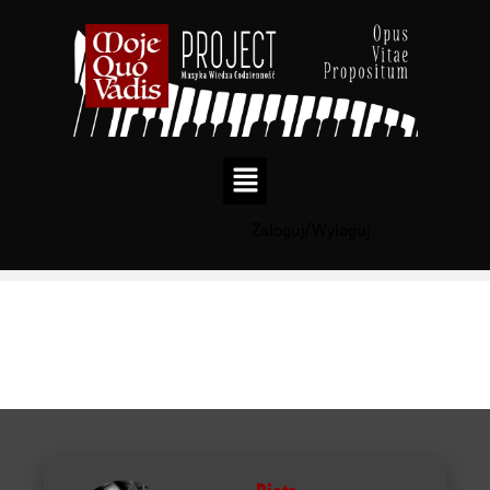
Zaloguj/Wyloguj
Przejdź
do
treści