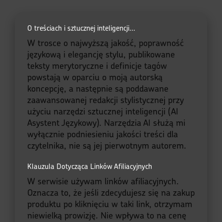
Klauzula Dotycząca Linków Afiliacyjnych
W serwisie używam linków afiliacyjnych.
Oznacza to, że jeśli zdecydujesz się na zakup
produktu po kliknięciu w taki link, otrzymam
niewielką prowizję. Nie wpływa to na cenę
zakupu dla Ciebie, ale wspiera to rozwój
Kroniki. Dziękuję!
© 2026 Moje Quo Vadis. Wszystkie prawa zastrzeżone.
Zawartość serwisu jest chroniona prawem autorskim i należy
do Właściciela Serwisu.
BannerText_Seraphinite Accelerator