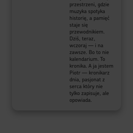
opowiada.
O treściach i sztucznej inteligencji...
W trosce o najwyższą jakość, poprawność
językową i elegancję stylu, publikowane
teksty merytoryczne i definicje tagów
powstają w oparciu o moją autorską
koncepcję, a następnie są poddawane
zaawansowanej redakcji stylistycznej przy
użyciu narzędzi sztucznej inteligencji (AI
Asystent Językowy). Narzędzia AI służą mi
wyłącznie podniesieniu jakości treści dla
czytelnika, nie są jej pierwotnym autorem.