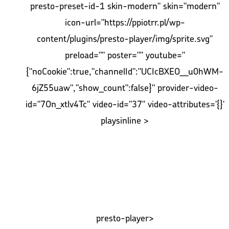
presto-preset-id-1 skin-modern" skin="modern"
icon-url="https://ppiotrr.pl/wp-
content/plugins/presto-player/img/sprite.svg"
preload="" poster="" youtube="
{"noCookie":true,"channelId":"UCIcBXEO__u0hWM-
6jZ55uaw","show_count":false}" provider-video-
id="7On_xtlv4Tc" video-id="37" video-attributes='{}'
playsinline >
presto-player>