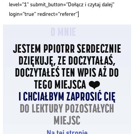
level="1" submit_button="Dołącz i czytaj dalej"
login="true" redirect="referer"]
O MNIE
JESTEM PPIOTRR SERDECZNIE
DZIĘKUJĘ, ZE DOCZYTAŁAŚ,
DOCZYTAŁEŚ TEN WPIS AŻ DO
TEGO MIEJSCA ❤️
I CHCIAŁBYM ZAPROSIĆ CIĘ
DO LEKTURY POZOSTAŁYCH
MIEJSC
Na tej stronie