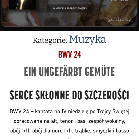
Muzyka
Kategorie:
BWV 24
EIN UNGEFÄRBT GEMÜTE
SERCE SKŁONNE DO SZCZEROŚCI
BWV 24 – kantata na IV niedzielę po Trójcy Świętej
opracowana na alt, tenor i bas, zespół wokalny,
obój I+II, obój díamore I+II, trąbkę, smyczki i basso