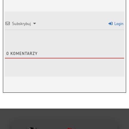
Piotr
Szef Projektu Moje Quo
Vadis
Witajcie w moich
Kronikach Dnia —
miejscu, gdzie czas
nie płynie liniowo,
lecz pulsuje w
rytmie wspomnień,
dźwięków i
zdarzeń. Tu każdy
dzień to opowieść,
a każda opowieść
to improwizacja —