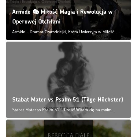
Stabat Mater vs Psalm 51 (Tilge Höchster)
Stabat Mater vs Psalm 51 - Cześć! Witam cię na moim...
Rebecca Dale Requiem
Rebecca Dale Requiem - w 2018 roku Rebecca Dale została...