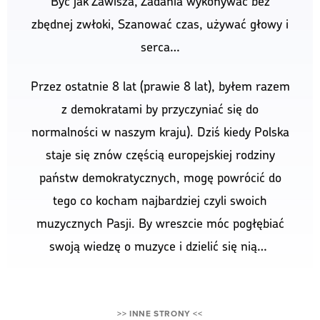
swoją wiedzę o muzyce i dzielić się nią…
>> INNE STRONY <<
GDAŃSK MIASTO MARZEŃ
|
OPENGARDEN
|
POLECAM WPISY W KATEGORII MUZYKA POWAŻNA
Czajkowski Koncert na skrzypce i orkiestrę
Poznaj niezapomnianą relację z koncertu skrzypcowego...