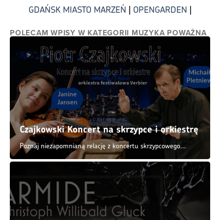
Armide 🎭 Miłość Magia i Rewolucja w
Operowej Otchłani
Armide - Dramat Czarodziejki, Która Uwierzyła w Miłość....