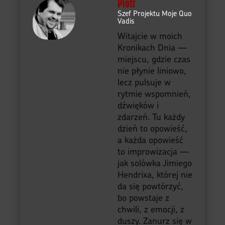
jak solówka Jimiego
Hendrixa, której nie
da się powtórzyć,
bo powstaje z
chwili, z emocji, z
duszy. Zanurz się w
przestrzeni, gdzie
muzyka spotyka
historię, a pamięć
staje się
przewodnikiem.
Dziś, teraz,
wczoraj — i na
zawsze. Bo to nie
kalendarium. To
kronika. A ja jestem
Piotr — kronikarz
dnia, pasjonat z
serca który nie
tylko zapisuje, ale