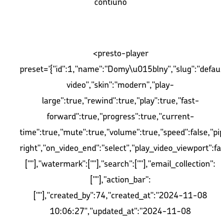
contiuno
<presto-player
preset='{"id":1,"name":"Domy\u015blny","slug":"defaul
video","skin":"modern","play-
large":true,"rewind":true,"play":true,"fast-
forward":true,"progress":true,"current-
time":true,"mute":true,"volume":true,"speed":false,"pip
right","on_video_end":"select","play_video_viewport":fa
[""],"watermark":[""],"search":[""],"email_collection":
[""],"action_bar":
[""],"created_by":74,"created_at":"2024-11-08
10:06:27","updated_at":"2024-11-08