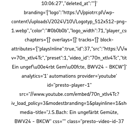
10:06:27","deleted_at":""}'
branding='{"logo":"https:\/\/ppiotrr.pl\/wp-
content\/uploads\/2024\/10\/Logotyp_512x512-png-
1.webp","color":"#0b0b0b","logo_width":71,"player_css
chapters='[]' overlays='[]' tracks='[]' block-
attributes='{"playsInline":true,"id":37,"src":"https:
v=7On_xtlv4Tc","preset":1,"video_id":"7On_xtlv4Tc","tit
Ein ungef\u00e4rbt Gem\u00fcte, BWV24 - BKCW"}'
analytics='1' automations provider='youtube'
id="presto-player-1"
src="//www.youtube.com/embed/7On_xtlv4Tc?
iv_load_policy=3&modestbranding=1&playinline=1&sh
media-title="J.S.Bach: Ein ungefärbt Gemüte,
BWV24 - BKCW" css="" class="presto-video-id-37