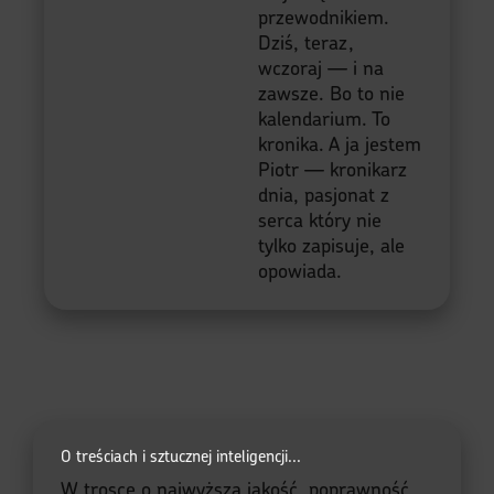
przewodnikiem.
Dziś, teraz,
wczoraj — i na
zawsze. Bo to nie
kalendarium. To
kronika. A ja jestem
Piotr — kronikarz
dnia, pasjonat z
serca który nie
tylko zapisuje, ale
opowiada.
O treściach i sztucznej inteligencji...
W trosce o najwyższą jakość, poprawność