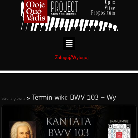
treści
Zaloguj/Wyloguj
Termin wiki: BWV 103 – Wy
»
Strona główna
płakać i narzekać będziecie