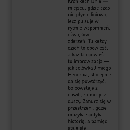
Kronikach Dnia —
miejscu, gdzie czas
nie płynie liniowo,
lecz pulsuje w
rytmie wspomnień,
dźwięków i
zdarzeń. Tu każdy
dzień to opowieść,
a każda opowieść
to improwizacja —
jak solówka Jimiego
Hendrixa, której nie
da się powtórzyć,
bo powstaje z
chwili, z emocji, z
duszy. Zanurz się w
przestrzeni, gdzie
muzyka spotyka
historię, a pamięć
staje się