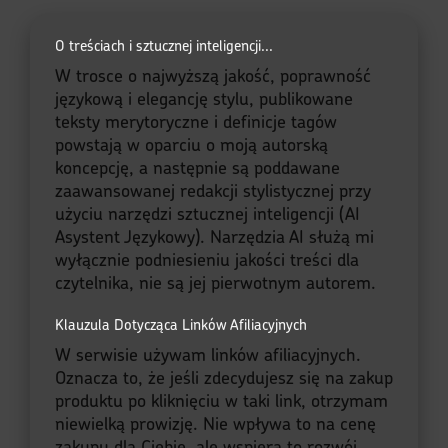
O treściach i sztucznej inteligencji...
W trosce o najwyższą jakość, poprawność
językową i elegancję stylu, publikowane
teksty merytoryczne i definicje tagów
powstają w oparciu o moją autorską
koncepcję, a następnie są poddawane
zaawansowanej redakcji stylistycznej przy
użyciu narzędzi sztucznej inteligencji (AI
Asystent Językowy). Narzędzia AI służą mi
wyłącznie podniesieniu jakości treści dla
czytelnika, nie są jej pierwotnym autorem.
Klauzula Dotycząca Linków Afiliacyjnych
W serwisie używam linków afiliacyjnych.
Oznacza to, że jeśli zdecydujesz się na zakup
produktu po kliknięciu w taki link, otrzymam
niewielką prowizję. Nie wpływa to na cenę
zakupu dla Ciebie, ale wspiera to rozwój