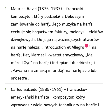
Maurice Ravel (1875-1937) – francuski
kompozytor, który podzielał z Debussym
zamiłowanie do harfy. Jego muzyka na harfę
cechuje się bogactwem faktury, melodyki i efektów
dźwiękowych. Do jego najważniejszych utworów
na harfę należą: „Introduction et
Allegro
” na
harfę, flet, klarnet i kwartet smyczkowy, „Ma
mère l’Oye” na harfę i fortepian lub orkiestrę i
„Pawana na zmarłą infantkę” na harfę solo lub
orkiestrę .
Carlos Salzedo (1885-1961) – francusko-
amerykański harfista i kompozytor, który
wprowadził wiele nowych technik gry na harfie i