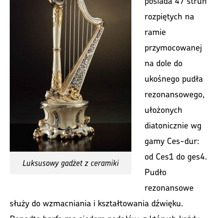
posiada 47 strun
rozpiętych na
ramie
przymocowanej
na dole do
ukośnego pudła
rezonansowego,
ułożonych
diatonicznie wg
gamy Ces-dur:
od Ces1 do ges4.
Luksusowy gadżet z ceramiki
Pudło
rezonansowe
służy do wzmacniania i kształtowania dźwięku.