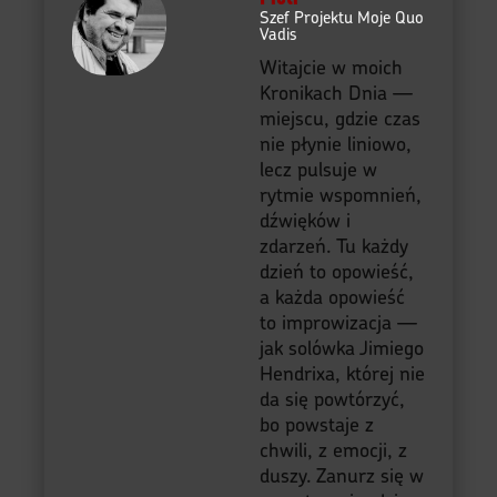
Szef Projektu Moje Quo
Vadis
Witajcie w moich
Kronikach Dnia —
miejscu, gdzie czas
nie płynie liniowo,
lecz pulsuje w
rytmie wspomnień,
dźwięków i
zdarzeń. Tu każdy
dzień to opowieść,
a każda opowieść
to improwizacja —
jak solówka Jimiego
Hendrixa, której nie
da się powtórzyć,
bo powstaje z
chwili, z emocji, z
duszy. Zanurz się w