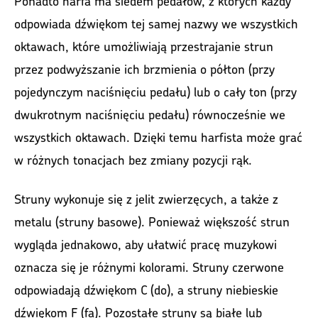
Ponadto harfa ma siedem pedałów, z których każdy
odpowiada dźwiękom tej samej nazwy we wszystkich
oktawach, które umożliwiają przestrajanie strun
przez podwyższanie ich brzmienia o półton (przy
pojedynczym naciśnięciu pedału) lub o cały ton (przy
dwukrotnym naciśnięciu pedału) równocześnie we
wszystkich oktawach. Dzięki temu harfista może grać
w różnych tonacjach bez zmiany pozycji rąk.
Struny wykonuje się z jelit zwierzęcych, a także z
metalu (struny basowe). Ponieważ większość strun
wygląda jednakowo, aby ułatwić pracę muzykowi
oznacza się je różnymi kolorami. Struny czerwone
odpowiadają dźwiękom C (do), a struny niebieskie
dźwiękom F (fa). Pozostałe struny są białe lub