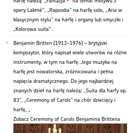
harfę należą: „
Fantazja
na temat motywu z
opery Lakmé”, „Rapsodia” na harfę solo, „Aria w
klasycznym stylu” na harfę i organy lub smyczki i
„Kolorowa suita” .
Benjamin Britten (1913-1976) – brytyjski
kompozytor, który napisał wiele utworów na różne
instrumenty, w tym na harfę. Jego muzyka na
harfę jest nowatorska, zróżnicowana i pełna
napięcia dramatycznego. Do jego najbardziej
znanych dzieł na harfę należą: „Suita dla harfy op.
83”, „Ceremony of Carols” na chór dziecięcy i
harfę, „
Zobacz Ceremony of Carols Benjamina Brittena