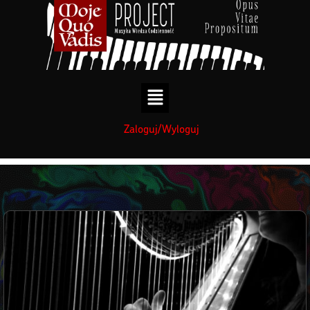
treści
Zaloguj/Wyloguj
Termin wiki: Harfa
»
Strona główna