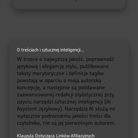
O treściach i sztucznej inteligencji...
W trosce o najwyższą jakość, poprawność
językową i elegancję stylu, publikowane
teksty merytoryczne i definicje tagów
powstają w oparciu o moją autorską
koncepcję, a następnie są poddawane
zaawansowanej redakcji stylistycznej przy
użyciu narzędzi sztucznej inteligencji (AI
Asystent Językowy). Narzędzia AI służą mi
wyłącznie podniesieniu jakości treści dla
czytelnika, nie są jej pierwotnym autorem.
Klauzula Dotycząca Linków Afiliacyjnych