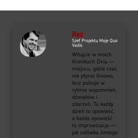
Piotr
Szef Projektu Moje Quo
Vadis
Witajcie w moich
Kronikach Dnia —
miejscu, gdzie czas
nie płynie liniowo,
lecz pulsuje w
rytmie wspomnień,
dźwięków i
zdarzeń. Tu każdy
dzień to opowieść,
a każda opowieść
to improwizacja —
jak solówka Jimiego