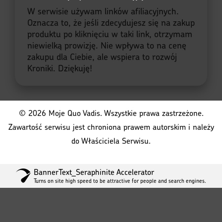
W serwisie używam linków afiliacyjnych.
Oznacza to, że jeśli zdecydujesz się na zakup
produktu po kliknięciu w taki link, otrzymam
niewielką prowizję. Nie wpływa to na cenę
zakupu dla Ciebie, ale wspiera to rozwój
Kroniki. Dziękuję!
© 2026 Moje Quo Vadis. Wszystkie prawa zastrzeżone.
Zawartość serwisu jest chroniona prawem autorskim i należy
do Właściciela Serwisu.
BannerText_Seraphinite Accelerator
Turns on site high speed to be attractive for people and search engines.