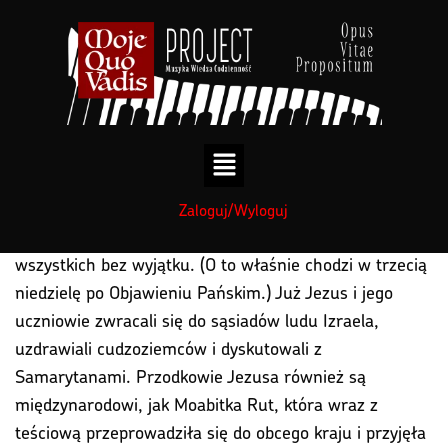
treści
treści
Przesłanie chrześcijańskie nie zatrzymuje się na
Zaloguj/Wyloguj
granicach narodowych i narodowych. Dotyczy to
wszystkich bez wyjątku. (O to właśnie chodzi w trzecią
niedzielę po
Objawieniu Pańskim.
) Już Jezus i jego
uczniowie zwracali się do sąsiadów ludu Izraela,
uzdrawiali cudzoziemców i dyskutowali z
Samarytanami. Przodkowie Jezusa również są
międzynarodowi, jak Moabitka Rut, która wraz z
teściową przeprowadziła się do obcego kraju i przyjęła