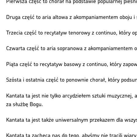
Pierwsza część to chorał na podstawie popularnej pieśni
Druga część to aria altowa z akompaniamentem oboju i s
Trzecia część to recytatyw tenorowy z continuo, który o
Czwarta część to aria sopranowa z akompaniamentem obo
Piąta część to recytatyw basowy z continuo, który zapo
Szósta i ostatnia część to ponownie chorał, który pods
Kantata ta jest nie tylko arcydziełem sztuki muzycznej
za służbę Bogu.
Kantata ta jest także uniwersalnym przekazem dla wszyst
Kantata ta zachęca nas do tego, abyśmy nie tracili wiary 