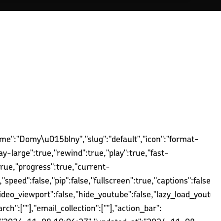
ame":"Domy\u015blny","slug":"default","icon":"format-
ay-large":true,"rewind":true,"play":true,"fast-
true,"progress":true,"current-
speed":false,"pip":false,"fullscreen":true,"captions":false,
ideo_viewport":false,"hide_youtube":false,"lazy_load_youtube"
arch":[""],"email_collection":[""],"action_bar":