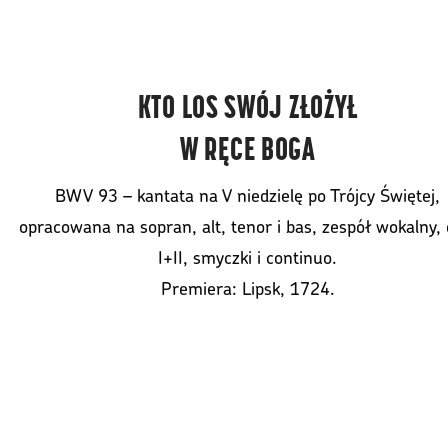
KTO LOS SWÓJ ZŁOŻYŁ
W RĘCE BOGA
BWV 93 – kantata na V niedzielę po Trójcy Świętej,
opracowana na sopran, alt, tenor i bas, zespół wokalny, 
I+II, smyczki i continuo.
Premiera: Lipsk, 1724.