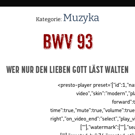
Muzyka
Kategorie:
BWV 93
WER NUR DEN LIEBEN GOTT LÄST WALTEN
<presto-player preset='{"id":1,"n
video","skin":"modern","pl
forward":
time":true,"mute":true,"volume":true,"
right","on_video_end":"select","play_v
[""],"watermark":[""],"se