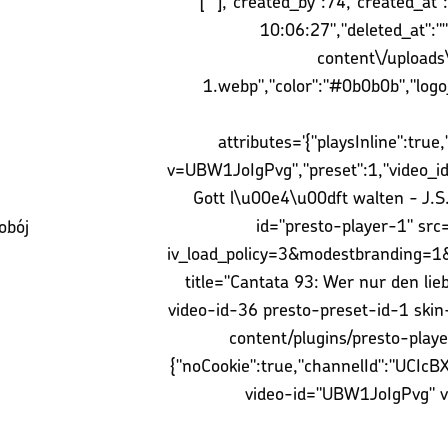
[""],"created_by":74,"created_
10:06:27","deleted_at":""
content\/upload
1.webp","color":"#0b0b0b","logo_w
attributes='{"playsInline":tru
v=UBW1JoIgPvg","preset":1,"video_id
Gott l\u00e4\u00dft walten - J.S.
id="presto-player-1" s
obój
iv_load_policy=3&modestbranding=1
title="Cantata 93: Wer nur den lie
video-id-36 presto-preset-id-1 skin
content/plugins/presto-playe
{"noCookie":true,"channelId":"UCIc
video-id="UBW1JoIgPvg" vid