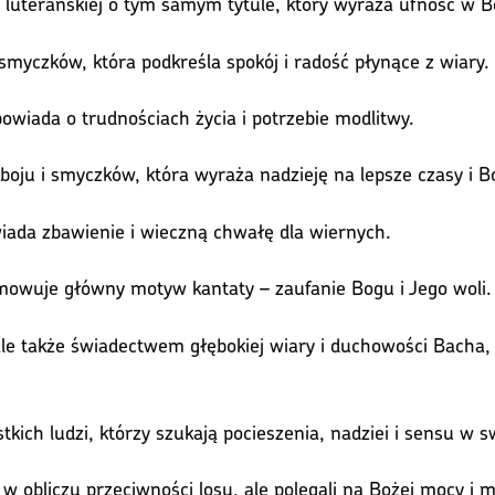
 luterańskiej o tym samym tytule, który wyraża ufność w B
myczków, która podkreśla spokój i radość płynące z wiary.
powiada o trudnościach życia i potrzebie modlitwy.
ju i smyczków, która wyraża nadzieję na lepsze czasy i 
wiada zbawienie i wieczną chwałę dla wiernych.
umowuje główny motyw kantaty – zaufanie Bogu i Jego woli.
, ale także świadectwem głębokiej wiary i duchowości Bacha
kich ludzi, którzy szukają pocieszenia, nadziei i sensu w s
w obliczu przeciwności losu, ale polegali na Bożej mocy i mi