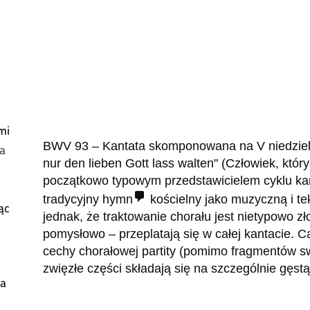
mi
BWV 93 – Kantata skomponowana na V niedzielę
a
nur den lieben Gott lass walten" (Człowiek, któ
początkowo typowym przedstawicielem cyklu kan
tradycyjny
hymn
kościelny jako muzyczną i te
ąc
jednak, że traktowanie chorału jest nietypowo zło
pomysłowo – przeplatają się w całej kantacie. C
cechy chorałowej partity (pomimo fragmentów s
zwięzłe części składają się na szczególnie gęst
ia