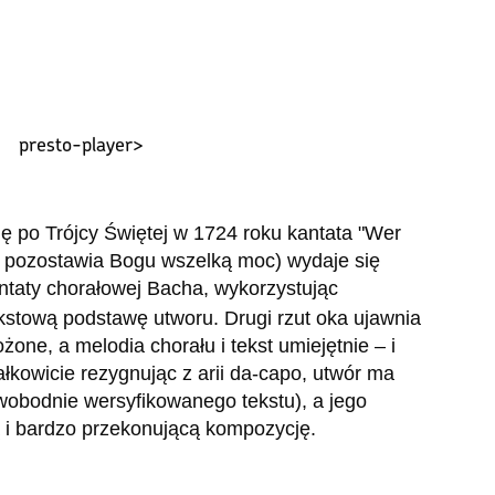
presto-player>
 po Trójcy Świętej w 1724 roku kantata "Wer
ry pozostawia Bogu wszelką moc) wydaje się
taty chorałowej Bacha, wykorzystując
kstową podstawę utworu. Drugi rzut oka ujawnia
żone, a melodia chorału i tekst umiejętnie – i
ałkowicie rezygnując z arii da-capo, utwór ma
wobodnie wersyfikowanego tekstu), a jego
ą i bardzo przekonującą kompozycję.