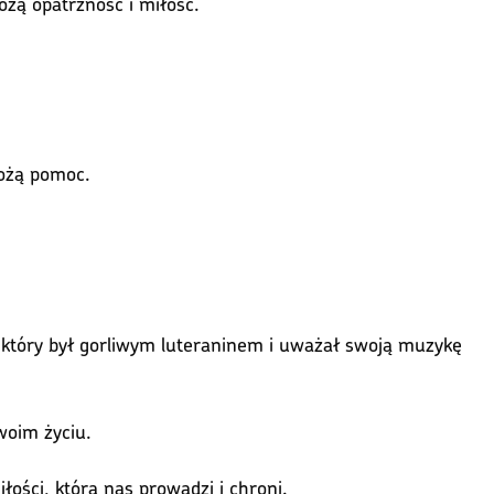
ożą opatrzność i miłość.
Bożą pomoc.
, który był gorliwym luteraninem i uważał swoją muzykę
woim życiu.
łości, która nas prowadzi i chroni.