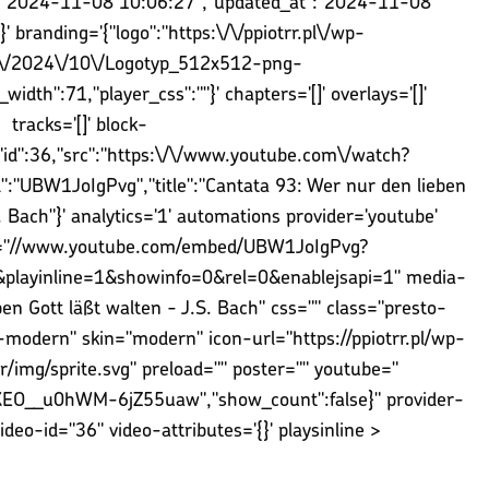
at":"2024-11-08 10:06:27","updated_at":"2024-11-08
}' branding='{"logo":"https:\/\/ppiotrr.pl\/wp-
s\/2024\/10\/Logotyp_512x512-png-
idth":71,"player_css":""}' chapters='[]' overlays='[]'
tracks='[]' block-
e,"id":36,"src":"https:\/\/www.youtube.com\/watch?
":"UBW1JoIgPvg","title":"Cantata 93: Wer nur den lieben
 Bach"}' analytics='1' automations provider='youtube'
rc="//www.youtube.com/embed/UBW1JoIgPvg?
&playinline=1&showinfo=0&rel=0&enablejsapi=1" media-
ben Gott läßt walten - J.S. Bach" css="" class="presto-
-modern" skin="modern" icon-url="https://ppiotrr.pl/wp-
r/img/sprite.svg" preload="" poster="" youtube="
BXEO__u0hWM-6jZ55uaw","show_count":false}" provider-
eo-id="36" video-attributes='{}' playsinline >