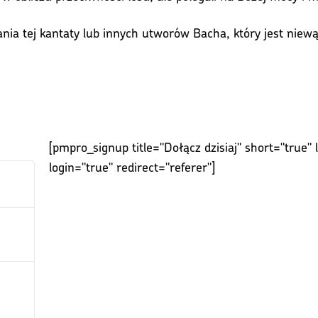
ania tej kantaty lub innych utworów Bacha, który jest nie
[pmpro_signup title="Dołącz dzisiaj" short="true" 
login="true" redirect="referer"]