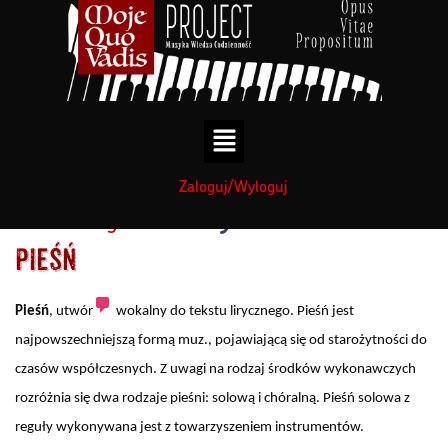
treści
treści
Zaloguj/Wyloguj
Muzyka
Kategorie:
Pieśń
Pieśń
,
utwór
wokalny do tekstu lirycznego. Pieśń jest
najpowszechniejszą formą muz., pojawiającą się od starożytności do
czasów współczesnych. Z uwagi na rodzaj środków wykonawczych
rozróżnia się dwa rodzaje pieśni: solową i chóralną. Pieśń solowa z
reguły wykonywana jest z towarzyszeniem instrumentów.