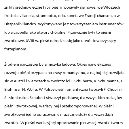
znikły średniowieczne typy pieśni i pojawiły się nowe: we Włoszech
frottola, villanella, strambotto, oda, sonet, we Francji chanson, a w
Hiszpanii villancico. Wykonywano je z towarzyszeniem instrumentów
lub a cappella jako utwory chóralne. Przeważnie były to pieśni
zwrotkowe. XVIII w. pieśń odrodziła się jako utwór towarzyszący
fortepianom.
Źródłem najczęściej była muzyka ludowa. Okres największego
rozwoju pieśni przypada na czasy romantyzmu, a najbujniej rozwijała
się w Austrii i Niemczech w twórczości F. Schuberta, R. Schumanna, J.
Brahmsa i H. Wolfa. W Polsce pieśń romantyczną tworzyli F. Chopin i
S. Moniuszko. Schubert stworzył podstawę dla wszystkich rodzajów
pieśni: zwrotkowej, wariacyjnej i przekomponowanej. W pieśni
zwrotkowej jedno opracowanie muzyczne służy dla wszystkich
zwrotek. W pieśni wariacyjnej opracowanie pierwszej zwrotki tworzy