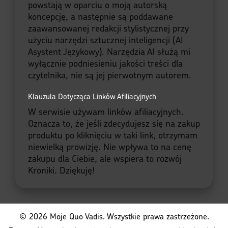
powstają w oparciu o moją autorską
koncepcję, a następnie są poddawane
zaawansowanej redakcji stylistycznej przy
użyciu narzędzi sztucznej inteligencji (AI
Asystent Językowy). Narzędzia AI służą mi
wyłącznie podniesieniu jakości treści dla
czytelnika, nie są jej pierwotnym autorem.
Klauzula Dotycząca Linków Afiliacyjnych
W serwisie używam linków afiliacyjnych.
Oznacza to, że jeśli zdecydujesz się na zakup
produktu po kliknięciu w taki link, otrzymam
niewielką prowizję. Nie wpływa to na cenę
zakupu dla Ciebie, ale wspiera to rozwój
Kroniki. Dziękuję!
© 2026 Moje Quo Vadis. Wszystkie prawa zastrzeżone.