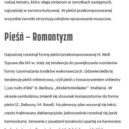
rodzaj tematu, który ulega zmianom w zwrotkach następnych,
najczęściej w zwrotce końcowej. W pieśni przekomponowanej
wszystkie zwrotki otrzymują odrębne opracowanie muzyczne.
Pieśń – Romantyzm
Najszerzej rozwinął formę pieśni przekomponowanej H. Wolf.
Typowe dla XIX w. stały się tendencje do powiększania rozmiarów
formy i pomnażania środków wykonawczych. Odzwierciedla tę
tendencję pieśń orkiestrowa, czyli pieśń z towarzyszeniem orkiestry
(„Les nuits d’été” H. Berlioza, „Kindertotenlieder” Mahlera). W
okresie symbolizmu zmienił się stosunek kompozytorów do formy
pieśni (C. Debussy, M. Ravel). Na pierwszy plan wysunął się tekst,
często traktowany deklamacyjnie; jednocześnie rozwinął się język
harmoniczny. Zerwanie z zasadami tonalności opartej na harmonice