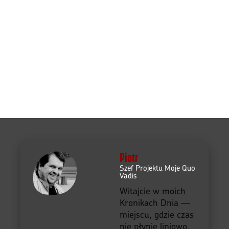
Piotr
Szef Projektu Moje Quo
Vadis
Witajcie w moich
Kronikach Dnia —
miejscu, gdzie czas
nie płynie liniowo,