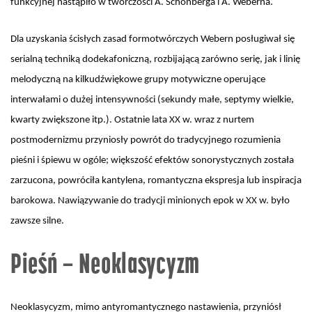
funkcyjnej nastąpiło w twórczości A. Schönberga i A. Weberna.
Dla uzyskania ścisłych zasad formotwórczych Webern posługiwał się
serialną techniką dodekafoniczną, rozbijającą zarówno serię, jak i linię
melodyczną na kilkudźwiękowe grupy motywiczne operujące
interwałami o dużej intensywności (sekundy małe, septymy wielkie,
kwarty zwiększone itp.). Ostatnie lata XX w. wraz z nurtem
postmodernizmu przyniosły powrót do tradycyjnego rozumienia
pieśni i śpiewu w ogóle; większość efektów sonorystycznych została
zarzucona, powróciła kantylena, romantyczna ekspresja lub inspiracja
barokowa. Nawiązywanie do tradycji minionych epok w XX w. było
zawsze silne.
Pieśń – Neoklasycyzm
Neoklasycyzm, mimo antyromantycznego nastawienia, przyniósł