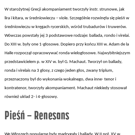
W starożytnej Grecji akompaniament tworzyły instr. strunowe, jak
lira i kitara, w średniowieczu – viole. Szczególnie rozwinęła się pieśń w
średniowieczu w kręgach rycerskich, wśród trubadurów i truwerów.
Wówczas powstały jej 3 podstawowe rodzaje: ballada, rondo i virelai.
Do XIII w. były one 1-głosowe. Dopiero przy końcu XIII w. Adam de la
Halle rozpoczął opracowywać ronda wielogłosowe. Najwybitniejszym
przedstawicielem p. w XIV w. był G. Machaut. Tworzył on ballady,
ronda i virelais na 3 głosy, z czego jeden głos, zwany triplum,
przeznaczony był do wykonania wokalnego, dwa inne- tenor i
kontratenor, tworzyły akompaniament. Machaut niekiedy stosował
również układ 2- i 4-głosowy.
Pieśń – Renesans
We Włoszech popularne były madrygały i ballady. W II poł. XV w.