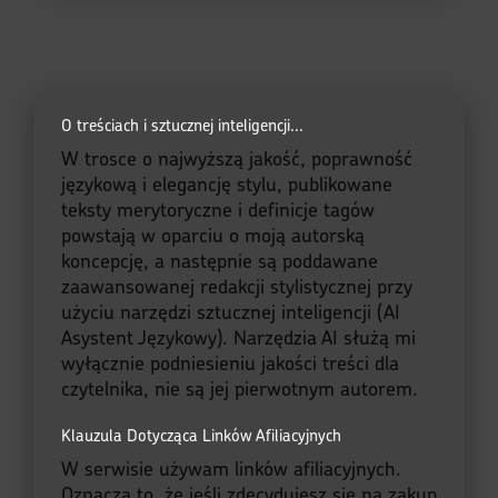
O treściach i sztucznej inteligencji...
W trosce o najwyższą jakość, poprawność
językową i elegancję stylu, publikowane
teksty merytoryczne i definicje tagów
powstają w oparciu o moją autorską
koncepcję, a następnie są poddawane
zaawansowanej redakcji stylistycznej przy
użyciu narzędzi sztucznej inteligencji (AI
Asystent Językowy). Narzędzia AI służą mi
wyłącznie podniesieniu jakości treści dla
czytelnika, nie są jej pierwotnym autorem.
Klauzula Dotycząca Linków Afiliacyjnych
W serwisie używam linków afiliacyjnych.
Oznacza to, że jeśli zdecydujesz się na zakup