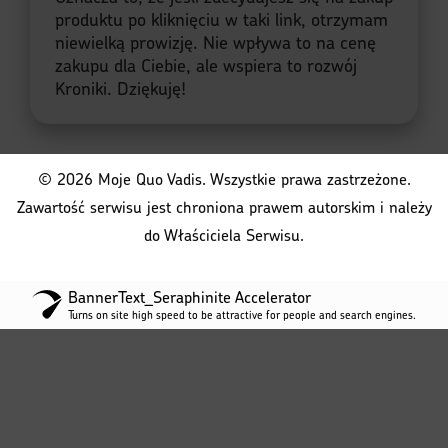
produktu po kliknięciu w taki link, otrzymam
niewielką prowizję. Nie wpływa to na cenę
zakupu dla Ciebie, ale wspiera to rozwój
Kroniki. Dziękuję!
© 2026 Moje Quo Vadis. Wszystkie prawa zastrzeżone.
Zawartość serwisu jest chroniona prawem autorskim i należy
do Właściciela Serwisu.
BannerText_Seraphinite Accelerator
Turns on site high speed to be attractive for people and search engines.