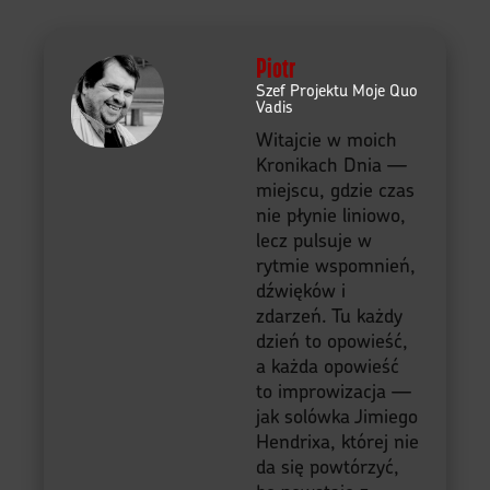
Piotr
Szef Projektu Moje Quo
Vadis
Witajcie w moich
Kronikach Dnia —
miejscu, gdzie czas
nie płynie liniowo,
lecz pulsuje w
rytmie wspomnień,
dźwięków i
zdarzeń. Tu każdy
dzień to opowieść,
a każda opowieść
to improwizacja —
jak solówka Jimiego
Hendrixa, której nie
da się powtórzyć,