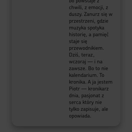
bo powstaje z
chwili, z emocji, z
duszy. Zanurz się w
przestrzeni, gdzie
muzyka spotyka
historię, a pamięć
staje się
przewodnikiem.
Dziś, teraz,
wczoraj — i na
zawsze. Bo to nie
kalendarium. To
kronika. A ja jestem
Piotr — kronikarz
dnia, pasjonat z
serca który nie
tylko zapisuje, ale
opowiada.