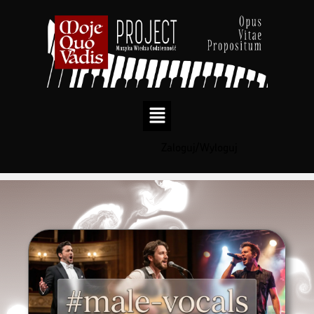
Zaloguj/Wyloguj
Przejdź
do
treści