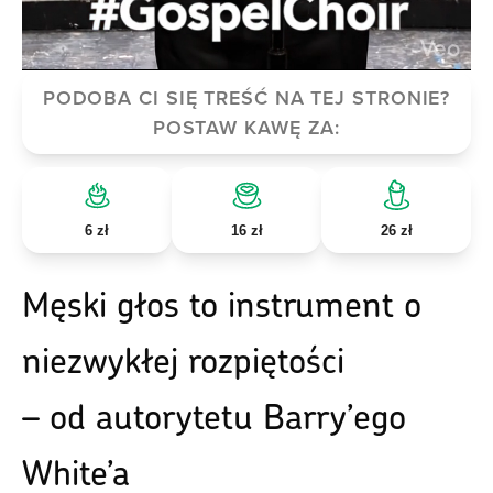
PODOBA CI SIĘ TREŚĆ NA TEJ STRONIE?
POSTAW KAWĘ ZA:
6 zł
16 zł
26 zł
Męski głos to instrument o
niezwykłej rozpiętości
– od autorytetu Barry’ego
White’a