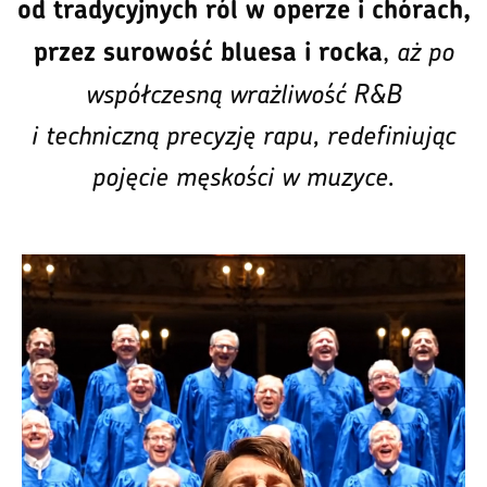
od tradycyjnych ról w operze i chórach,
,
aż po
przez surowość bluesa i rocka
współczesną wrażliwość R&B
i techniczną precyzję rapu, redefiniując
pojęcie męskości w muzyce.