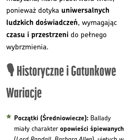
ponieważ dotyka
uniwersalnych
, wymagając
ludzkich doświadczeń
do pełnego
czasu i przestrzeni
wybrzmienia.
🎙️ Historyczne i Gatunkowe
Wariacje
Ballady
Początki (Średniowiecze):
miały charakter
opowieści śpiewanych
(
Lord Randall
,
Barbara Allen
), ujętych w