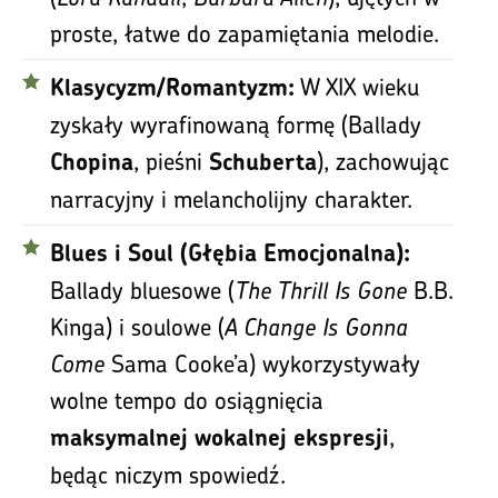
proste, łatwe do zapamiętania melodie.
W XIX wieku
Klasycyzm/Romantyzm:
zyskały wyrafinowaną formę (Ballady
, pieśni
), zachowując
Chopina
Schuberta
narracyjny i melancholijny charakter.
Blues i Soul (Głębia Emocjonalna):
Ballady bluesowe (
The Thrill Is Gone
B.B.
Kinga) i soulowe (
A Change Is Gonna
Come
Sama Cooke’a) wykorzystywały
wolne tempo do osiągnięcia
,
maksymalnej wokalnej ekspresji
będąc niczym spowiedź.