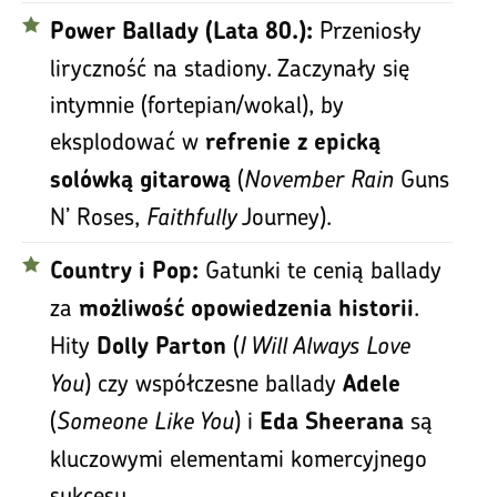
Przeniosły
Power Ballady (Lata 80.):
liryczność na stadiony. Zaczynały się
intymnie (fortepian/wokal), by
eksplodować w
refrenie z epicką
(
November Rain
Guns
solówką gitarową
N’ Roses,
Faithfully
Journey).
Gatunki te cenią ballady
Country i Pop:
za
.
możliwość opowiedzenia historii
Hity
(
I Will Always Love
Dolly Parton
You
) czy współczesne ballady
Adele
(
Someone Like You
) i
są
Eda Sheerana
kluczowymi elementami komercyjnego
sukcesu.