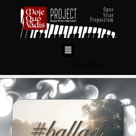
Zaloguj/Wyloguj
Przejdź
do
treści