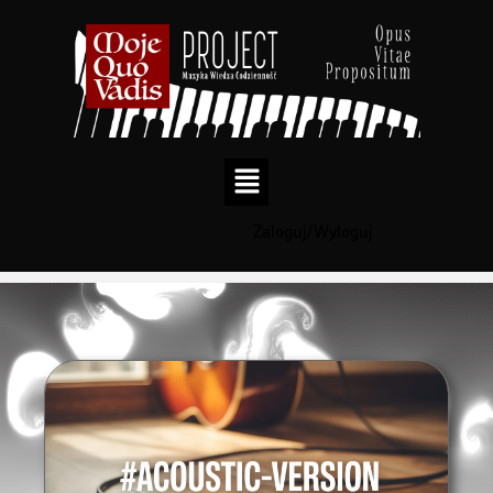
Zaloguj/Wyloguj
Przejdź
do
treści