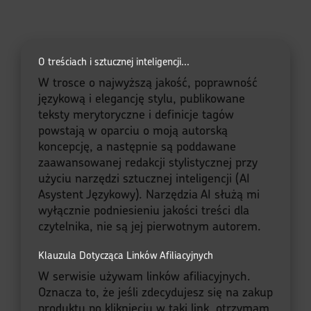
muzyka spotyka
historię, a pamięć
staje się
przewodnikiem.
Dziś, teraz,
wczoraj — i na
zawsze. Bo to nie
kalendarium. To
kronika. A ja jestem
Piotr — kronikarz
dnia, pasjonat z
serca który nie
tylko zapisuje, ale
opowiada.