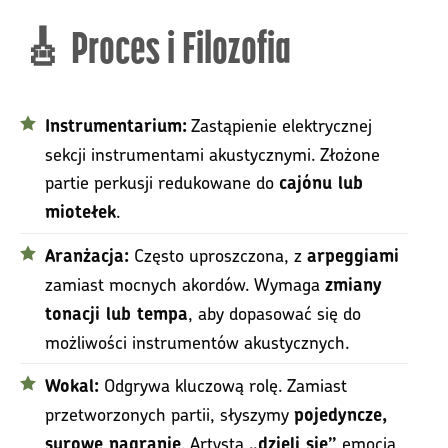
🎸 Proces i Filozofia
Zastąpienie elektrycznej
Instrumentarium:
sekcji instrumentami akustycznymi. Złożone
partie perkusji redukowane do
cajónu lub
.
miotełek
Często uproszczona, z
Aranżacja:
arpeggiami
zamiast mocnych akordów. Wymaga
zmiany
, aby dopasować się do
tonacji lub tempa
możliwości instrumentów akustycznych.
Odgrywa kluczową rolę. Zamiast
Wokal:
przetworzonych partii, słyszymy
pojedyncze,
. Artysta
emocją,
surowe nagranie
„dzieli się”