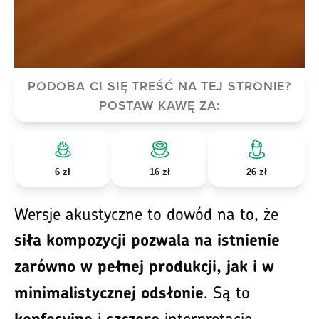
PODOBA CI SIĘ TREŚĆ NA TEJ STRONIE?
POSTAW KAWĘ ZA:
6 zł
16 zł
26 zł
Wersje akustyczne to dowód na to, że
siła kompozycji pozwala na istnienie
zarówno w pełnej produkcji, jak i w
. Są to
minimalistycznej odsłonie
i
interpretacje,
konfesyjne
szczere