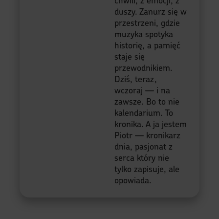
Szef Projektu Moje Quo
Vadis
Witajcie w moich
Kronikach Dnia —
miejscu, gdzie czas
nie płynie liniowo,
lecz pulsuje w
rytmie wspomnień,
dźwięków i
zdarzeń. Tu każdy
dzień to opowieść,
a każda opowieść
to improwizacja —
jak solówka Jimiego
Hendrixa, której nie
da się powtórzyć,
bo powstaje z
chwili, z emocji, z
duszy. Zanurz się w
przestrzeni, gdzie