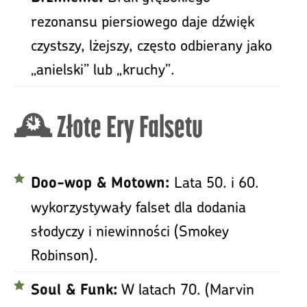
rezonansu piersiowego daje dźwięk
czystszy, lżejszy, często odbierany jako
„anielski” lub „kruchy”.
🕰️ Złote Ery Falsetu
Lata 50. i 60.
Doo-wop & Motown:
wykorzystywały falset dla dodania
słodyczy i niewinności (Smokey
Robinson).
W latach 70. (Marvin
Soul & Funk: