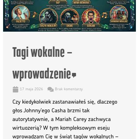
Tagi wokalne –
wprowadzenie
17 maja 2026
Brak komentarzy
Czy kiedykolwiek zastanawiałeś się, dlaczego
głos Johnny’ego Casha brzmi tak
autorytatywnie, a Mariah Carey zachwyca
wirtuozerią? W tym kompleksowym eseju
wprowadzam Cię w świat tagów wokalnych –