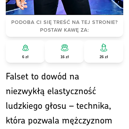
PODOBA CI SIĘ TREŚĆ NA TEJ STRONIE?
POSTAW KAWĘ ZA:
6 zł
16 zł
26 zł
Falset to dowód na
niezwykłą elastyczność
ludzkiego głosu – technika,
która pozwala mężczyznom