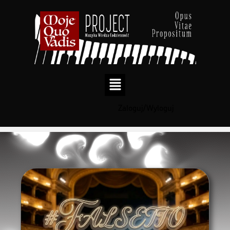
Zaloguj/Wyloguj
Przejdź
do
treści