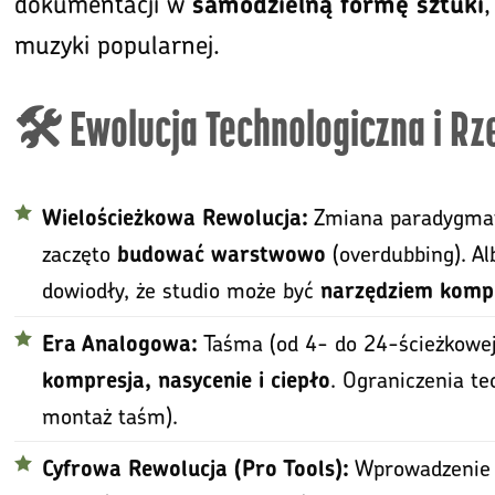
dokumentacji w
,
samodzielną formę sztuki
muzyki popularnej.
🛠️ Ewolucja Technologiczna i Rz
Zmiana paradygmatu
Wielościeżkowa Rewolucja:
zaczęto
(overdubbing). Al
budować warstwowo
dowiodły, że studio może być
narzędziem komp
Taśma (od 4- do 24-ścieżkowej)
Era Analogowa:
. Ograniczenia t
kompresja, nasycenie i ciepło
montaż taśm).
Wprowadzeni
Cyfrowa Rewolucja (Pro Tools):