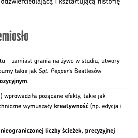
 odzwierciedlającą i kształtującą historię
emiosło
 – zamiast grania na żywo w studiu, utwory
bumy takie jak
Sgt. Pepper’s
Beatlesów
.
ozycyjnym
 wprowadziła pożądane efekty, takie jak
echniczne wymuszały
(np. edycja i
kreatywność
e
nieograniczonej liczby ścieżek, precyzyjnej