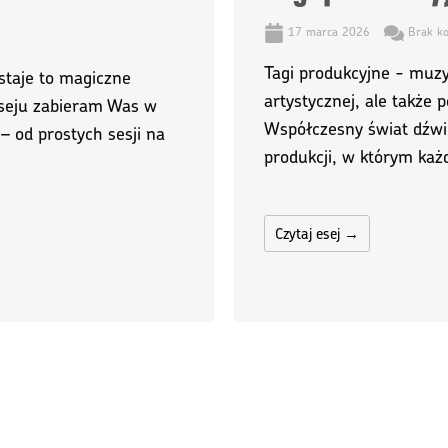
17 marca 2026
Brak ko
Tagi produkcyjne - muzy
wstaje to magiczne
artystycznej, ale także
eseju zabieram Was w
Współczesny świat dźwi
 – od prostych sesji na
produkcji, w którym każd
Czytaj esej →