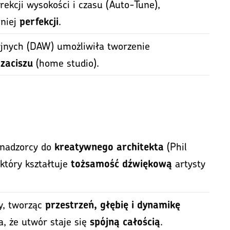
rekcji wysokości i czasu (Auto-Tune),
śniej
.
perfekcji
jnych (DAW) umożliwiła tworzenie
(home studio).
zaciszu
a
 nadzorcy do
(Phil
kreatywnego architekta
 który kształtuje
artysty
tożsamość dźwiękową
y, tworząc
przestrzeń, głębię i dynamikę
a, że utwór staje się
.
spójną całością