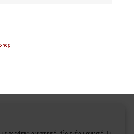
Shop →
lsuje w rytmie wspomnień, dźwięków i zdarzeń. Tu