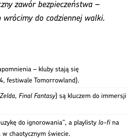
czny zawór bezpieczeństwa –
 wrócimy do codziennej walki.
apomnienia – kluby stają się
4, festiwale Tomorrowland).
Zelda
,
Final Fantasy
) są kluczem do immersji
zykę do ignorowania”, a playlisty
lo-fi
na
su w chaotycznym świecie.