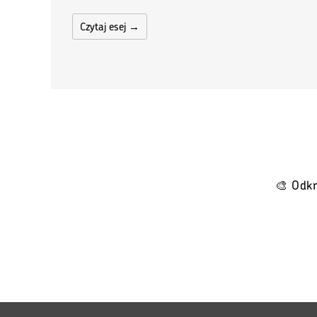
Czytaj esej →
🎨 Odkr