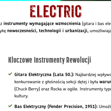
Electric
ez
(gitara i bas el
instrumenty wymagające wzmocnienia
zykę
umożliwiaj
nowoczesności, technologii i urbanizacji,
Kluczowe Instrumenty Rewolucji
Najbardziej wpływo
Gitara Elektryczna (Lata 50.):
konkurowanie z głośnością sekcji dętej i była
waru
(Chuck Berry) oraz Rocka w ogóle. Instrumenty typu 
kultury.
Umożliw
Bas Elektryczny (Fender Precision, 1951):