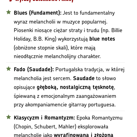
Jest to fundamentalny
Blues (Fundament):
wyraz melancholii w muzyce popularnej.
Piosenki niosące ciężar straty i trudu (np. Billie
Holiday, B.B. King) wykorzystują
blue notes
(obniżone stopnie skali), które mają
nieodłącznie melancholijny charakter.
Portugalska tradycja, w której
Fado (Saudade):
melancholia jest sercem.
to słowo
Saudade
opisujące
,
głęboką, nostalgiczną tęsknotę
śpiewaną z emocjonalnym zaangażowaniem
przy akompaniamencie gitarray portuguesa.
Epoka Romantyzmu
Klasycyzm i Romantyzm:
(Chopin, Schubert, Mahler) eksplorowała
melancholię jako
wyrafinowaną i złożoną