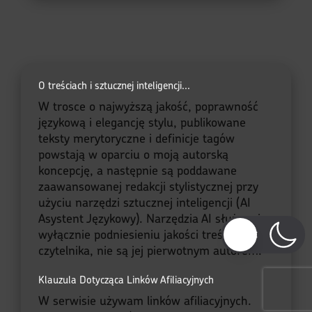
Piotr
Szef Projektu Moje Quo
Vadis
Witajcie w moich
Kronikach Dnia —