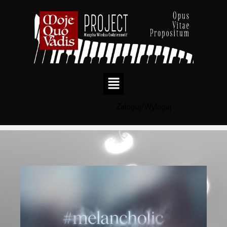
Zaloguj/Wyloguj
Przejdź
do
treści