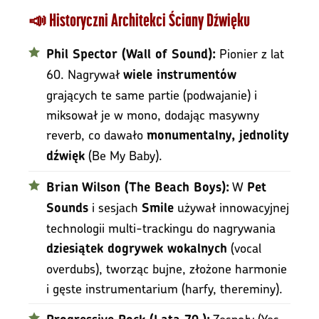
📣 Historyczni Architekci Ściany Dźwięku
Pionier z lat
Phil Spector (Wall of Sound):
60. Nagrywał
wiele instrumentów
grających te same partie (podwajanie) i
miksował je w mono, dodając masywny
reverb, co dawało
monumentalny, jednolity
(Be My Baby).
dźwięk
W
Brian Wilson (The Beach Boys):
Pet
i sesjach
używał innowacyjnej
Sounds
Smile
technologii multi-trackingu do nagrywania
(vocal
dziesiątek dogrywek wokalnych
overdubs), tworząc bujne, złożone harmonie
i gęste instrumentarium (harfy, thereminy).
Zespoły (Yes,