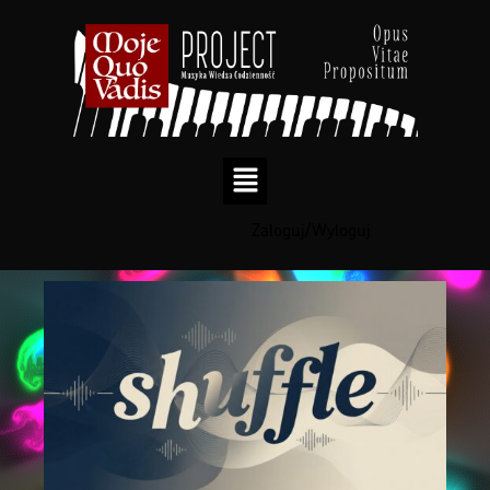
Zaloguj/Wyloguj
Przejdź
do
treści