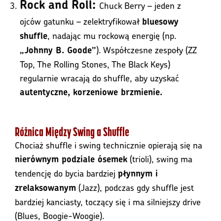
Rock and Roll:
Chuck Berry – jeden z
ojców gatunku – zelektryfikował
bluesowy
, nadając mu rockową energię (np.
shuffle
). Współczesne zespoły (ZZ
„Johnny B. Goode”
Top, The Rolling Stones, The Black Keys)
regularnie wracają do shuffle, aby uzyskać
autentyczne, korzeniowe brzmienie.
Różnica Między Swing a Shuffle
Chociaż shuffle i swing technicznie opierają się na
(trioli), swing ma
nierównym podziale ósemek
tendencję do bycia bardziej
płynnym i
(Jazz), podczas gdy shuffle jest
zrelaksowanym
bardziej kanciasty, toczący się i ma silniejszy drive
(Blues, Boogie-Woogie).