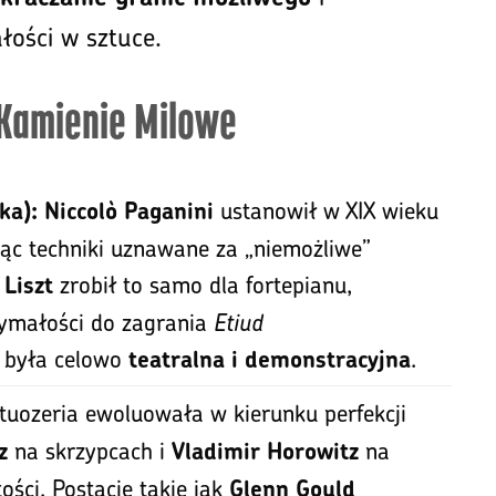
łości w sztuce.
 Kamienie Milowe
ustanowił w XIX wieku
ka):
Niccolò Paganini
jąc techniki uznawane za „niemożliwe”
zrobił to samo dla fortepianu,
 Liszt
ymałości do zagrania
Etiud
a była celowo
.
teatralna i demonstracyjna
tuozeria ewoluowała w kierunku perfekcji
na skrzypcach i
na
z
Vladimir Horowitz
ości. Postacie takie jak
Glenn Gould