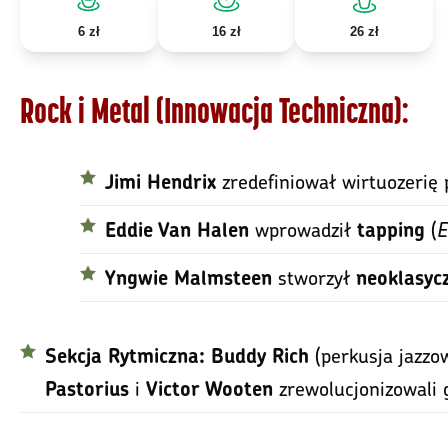
6 zł
16 zł
26 zł
Rock i Metal (Innowacja Techniczna):
zredefiniował wirtuozerię
Jimi Hendrix
wprowadził
(
E
Eddie Van Halen
tapping
stworzył
Yngwie Malmsteen
neoklasyc
(perkusja jazzo
Sekcja Rytmiczna:
Buddy Rich
i
zrewolucjonizowali 
Pastorius
Victor Wooten