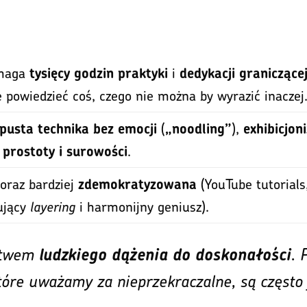
ymaga
i
tysięcy godzin praktyki
dedykacji graniczącej
e powiedzieć coś, czego nie można by wyrazić inaczej
(
),
pusta technika bez emocji
„noodling”
exhibicjon
z
.
prostoty i surowości
coraz bardziej
(YouTube tutorials
zdemokratyzowana
ujący
layering
i harmonijny geniusz).
ectwem
. 
ludzkiego dążenia do doskonałości
 które uważamy za nieprzekraczalne, są często