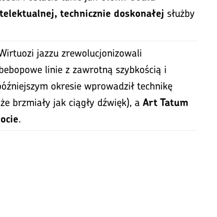
służby
ntelektualnej, technicznie doskonałej
Wirtuozi jazzu zrewolucjonizowali
bebopowe linie z zawrotną szybkością i
óźniejszym okresie wprowadził technikę
że brzmiały jak ciągły dźwięk), a
Art Tatum
.
locie