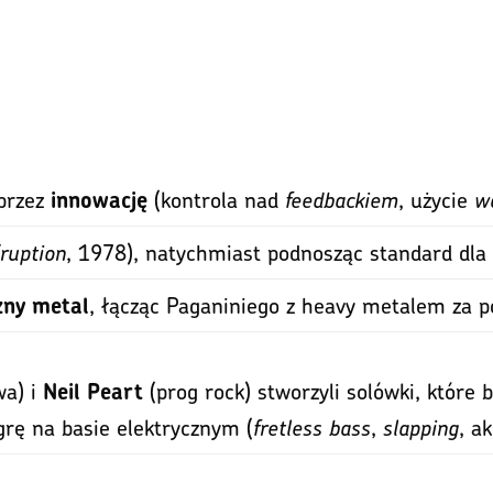
 przez
(kontrola nad
feedbackiem
, użycie
w
innowację
ruption
, 1978), natychmiast podnosząc standard dla
, łącząc Paganiniego z heavy metalem za 
zny metal
wa) i
(prog rock) stworzyli solówki, które 
Neil Peart
grę na basie elektrycznym (
fretless bass
,
slapping
, a