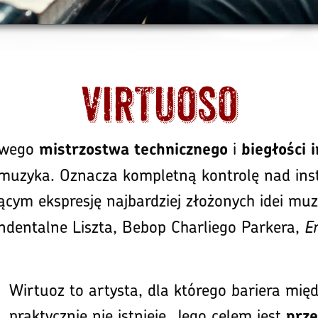
VIRTUOSO
owego
i
mistrzostwa technicznego
biegłości 
 muzyka. Oznacza kompletną kontrolę nad inst
jącym ekspresję najbardziej złożonych idei mu
ndentalne Liszta, Bebop Charliego Parkera,
E
Wirtuoz to artysta, dla którego bariera międ
praktycznie nie istnieje. Jego celem jest
prze