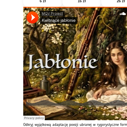
6 zł
16 zł
26 zł
Odkryj wyjątkową adaptację poezji ubranej w rygorystyczne fo