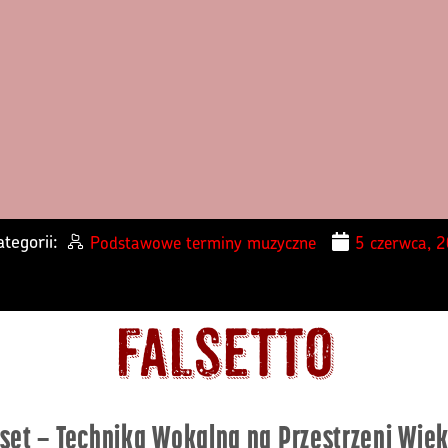
tegorii:
Podstawowe terminy muzyczne
5 czerwca, 
Falsetto
lset – Technika Wokalna na Przestrzeni Wie