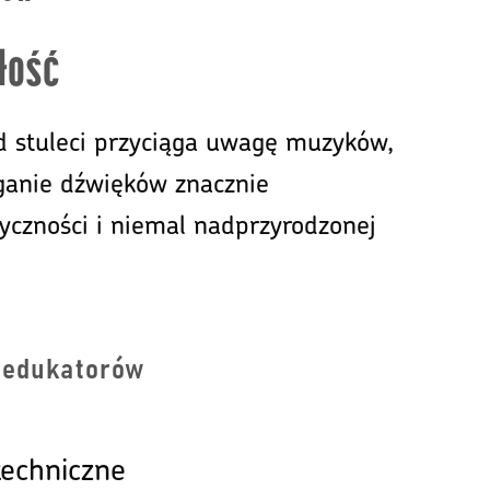
złość
od stuleci przyciąga uwagę muzyków,
ganie dźwięków znacznie
ryczności i niemal nadprzyrodzonej
i edukatorów
techniczne