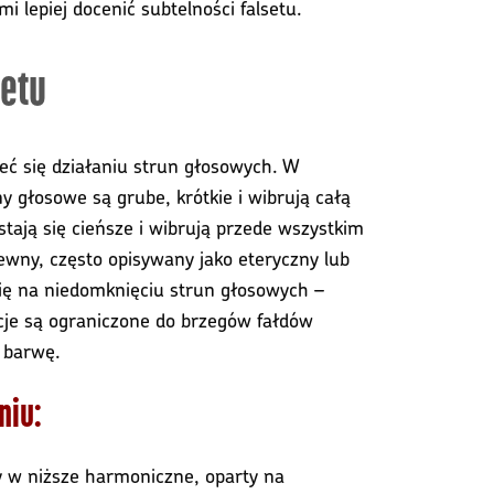
lepiej docenić subtelności falsetu.
setu
rzeć się działaniu strun głosowych. W
y głosowe są grube, krótkie i wibrują całą
stają się cieńsze i wibrują przede wszystkim
iewny, często opisywany jako eteryczny lub
ię na niedomknięciu strun głosowych –
acje są ograniczone do brzegów fałdów
 barwę.
niu:
ty w niższe harmoniczne, oparty na