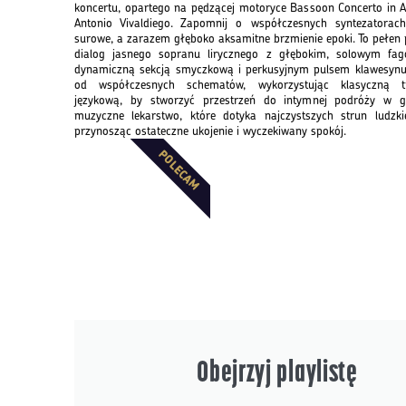
koncertu, opartego na pędzącej motoryce Bassoon Concerto in A
Antonio Vivaldiego. Zapomnij o współczesnych syntezatorach
surowe, a zarazem głęboko aksamitne brzmienie epoki. To pełen pa
dialog jasnego sopranu lirycznego z głębokim, solowym fago
dynamiczną sekcją smyczkową i perkusyjnym pulsem klawesynu
od współczesnych schematów, wykorzystując klasyczną tr
językową, by stworzyć przestrzeń do intymnej podróży w gł
muzyczne lekarstwo, które dotyka najczystszych strun ludzkie
przynosząc ostateczne ukojenie i wyczekiwany spokój.
POLECAM
Obejrzyj playlistę