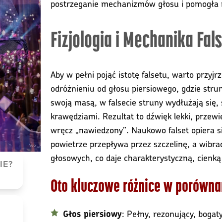
postrzeganie mechanizmów głosu i pomogła mi 
Fizjologia i Mechanika Fal
Aby w pełni pojąć istotę falsetu, warto przyj
odróżnieniu od głosu piersiowego, gdzie strun
swoją masą, w falsecie struny wydłużają się, 
krawędziami. Rezultat to dźwięk lekki, przew
wręcz „nawiedzony”. Naukowo falset opiera s
powietrze przepływa przez szczelinę, a wibr
głosowych, co daje charakterystyczną, cienką
IE?
Oto kluczowe różnice w porówna
: Pełny, rezonujący, boga
Głos piersiowy