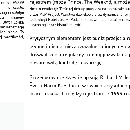
rejestrem (może Prince, The Weeknd, a może 
 minor, RV.499
 – to czyste,
Nota o realizacji:
Treść tej debaty powstała na podstawie au
sji i nostalgii
przez MQV Project. Warstwa dźwiękowa oraz dynamiczna form
tem, niesiony
technologii NotebookLM. Podcast stanowi multimedialne rozsz
. Utwór ucieka
psychologii oraz historii muzyki.
ansakcentację
ąb siebie. To
Krytycznym elementem jest punkt przejścia re
j wrażliwości,
płynne i niemal niezauważalne, u innych – g
doświadczenia regularny trening pozwala na p
niesamowitą kontrolę i ekspresję.
Szczegółowo te kwestie opisują Richard Mille
Švec i Harm K. Schutte w swoich artykułach p
prace o skokach między rejestrami z 1999 rok