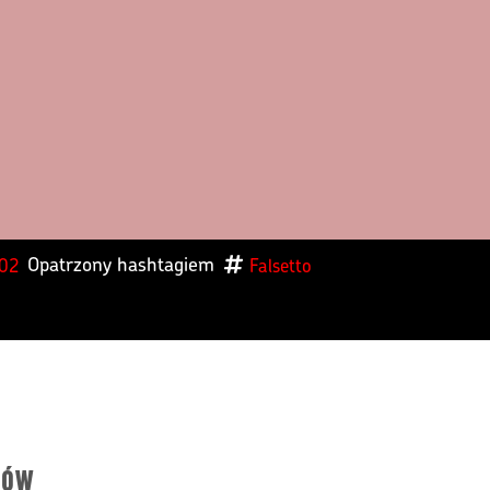
Opatrzony hashtagiem
2026
Falsetto
ków