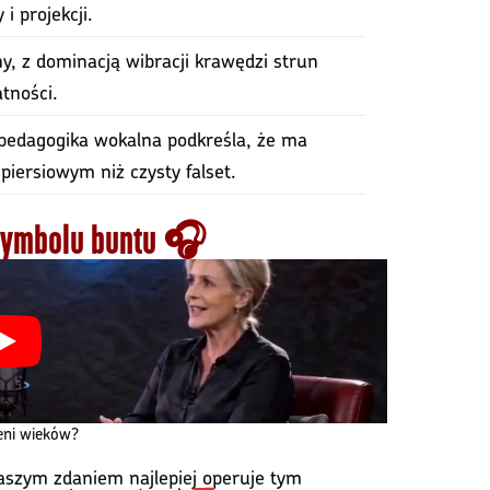
i projekcji.
ny, z dominacją wibracji krawędzi strun
atności.
 pedagogika wokalna podkreśla, że ma
piersiowym niż czysty falset.
 symbolu buntu 🎧
zeni wieków?
aszym zdaniem najlepiej operuje tym