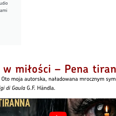
udio
rami
k w miłości – Pena tir
. Oto moja autorska, naładowana mrocznym symb
gi di Gaula
G.F. Händla.