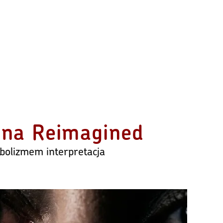
anna Reimagined
olizmem interpretacja