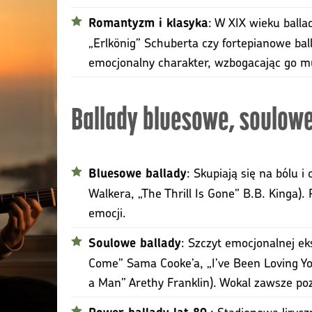
: W XIX wieku ball
Romantyzm i klasyka
„Erlkönig” Schuberta czy fortepianowe bal
emocjonalny charakter, wzbogacając go m
Ballady bluesowe, soulowe
: Skupiają się na bólu 
Bluesowe ballady
Walkera, „The Thrill Is Gone” B.B. Kinga
emocji.
: Szczyt emocjonalnej ek
Soulowe ballady
Come” Sama Cooke’a, „I’ve Been Loving Yo
a Man” Arethy Franklin). Wokal zawsze po
: Stadionowa liryc