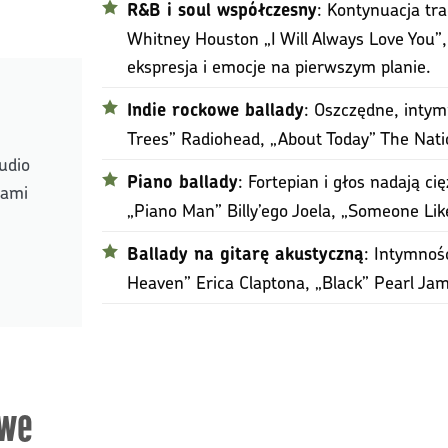
: Kontynuacja tra
R&B i soul współczesny
Whitney Houston „I Will Always Love You”, A
ekspresja i emocje na pierwszym planie.
: Oszczędne, intymn
Indie rockowe ballady
Trees” Radiohead, „About Today” The Natio
udio
: Fortepian i głos nadają ci
Piano ballady
rami
„Piano Man” Billy’ego Joela, „Someone Like
: Intymność
Ballady na gitarę akustyczną
Heaven” Erica Claptona, „Black” Pearl Jam
owe