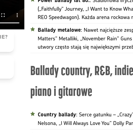
Power ballady lat 80.
(„Faithfully” Journey, „I Want to Know Wha
REO Speedwagon). Każda arena rockowa mi
: Nawet najcięższe zesp
Ballady metalowe
IE?
Matters” Metalliki, „November Rain” Guns
utwory często stają się największymi prze
Ballady country, R&B, indi
piano i gitarowe
: Serce gatunku – „Crazy”
Country ballady
Nelsona, „I Will Always Love You” Dolly Pa