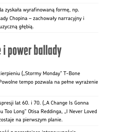
ada zyskała wyrafinowaną formę, np.
lady Chopina – zachowały narracyjny i
uzyczną głębią.
 i power ballady
i cierpieniu („Stormy Monday” T-Bone
). Powolne tempo pozwala na pełne wyrażenie
spresji lat 60. i 70. („A Change Is Gonna
u Too Long” Otisa Reddinga, „I Never Loved
zostaje na pierwszym planie.
zność z narastającą intensywnością