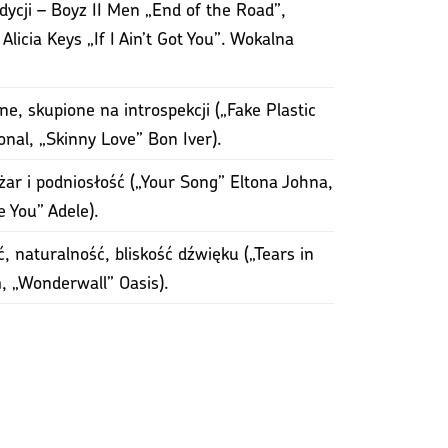
dycji – Boyz II Men „End of the Road”,
licia Keys „If I Ain’t Got You”. Wokalna
e, skupione na introspekcji („Fake Plastic
nal, „Skinny Love” Bon Iver).
ężar i podniosłość („Your Song” Eltona Johna,
 You” Adele).
, naturalność, bliskość dźwięku („Tears in
, „Wonderwall” Oasis).