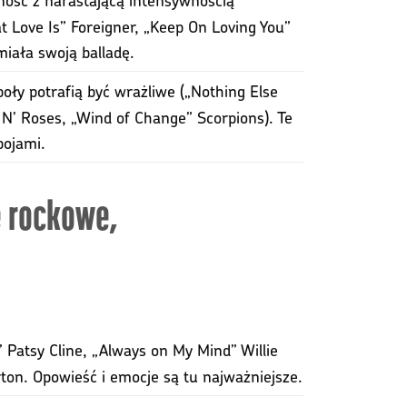
t Love Is” Foreigner, „Keep On Loving You”
ała swoją balladę.
oły potrafią być wrażliwe („Nothing Else
 N’ Roses, „Wind of Change” Scorpions). Te
bojami.
e rockowe,
 Patsy Cline, „Always on My Mind” Willie
rton. Opowieść i emocje są tu najważniejsze.