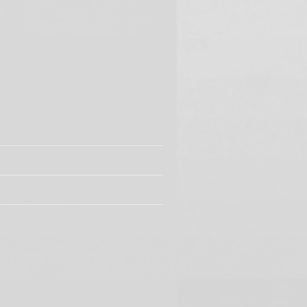
Adele - Someone Like You -
HD (Live Royal Albert Hall)
PpiotrR
Sam Smith - Stay With Me
ft. Mary J. Blige (Live)
PpiotrR
Ed Sheeran - Perfect (Official
Music Video)
PpiotrR
Billie Eilish - when the party's
over
PpiotrR
Dolly Parton - I Will Always
Love You (Live)
PpiotrR
Willie Nelson & Family - You
Were Always on My Mind
(Live at Farm Aid 2024)
PpiotrR