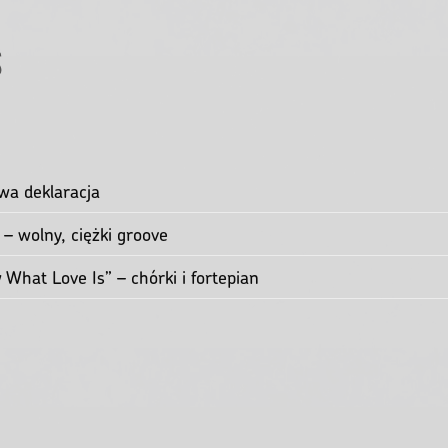
o Heaven” – mistyczna podróż
” – teatralna tragedia
 Rain” – orkiestrowy dramat
arzenie w falsetcie
s