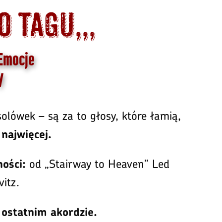
 tagu,,,
 Emocje
y
lówek – są za to głosy, które łamią,
 najwięcej.
od „Stairway to Heaven” Led
ości:
itz.
 ostatnim akordzie.