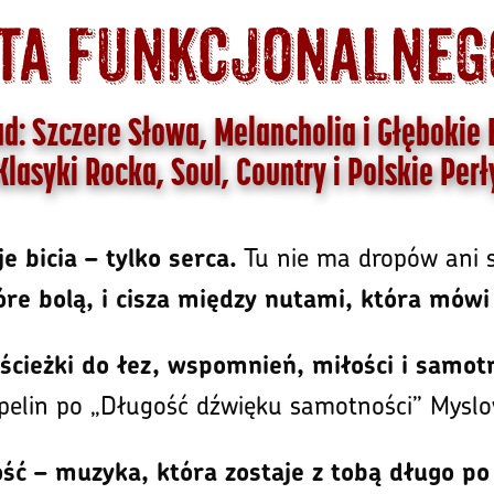
ta funkcjonalnego
d: Szczere Słowa, Melancholia i Głębokie
Klasyki Rocka, Soul, Country i Polskie Perł
Tu nie ma dropów ani so
e bicia – tylko serca.
óre bolą, i cisza między nutami, która mówi
ścieżki do łez, wspomnień, miłości i samotn
pelin po „Długość dźwięku samotności” Myslov
ść – muzyka, która zostaje z tobą długo po