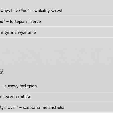
wa deklaracja
 – wolny, ciężki groove
 What Love Is” – chórki i fortepian
lways Love You” – wokalny szczyt
You” – fortepian i serce
– intymne wyznanie