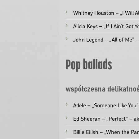
Bon Jovi – „Always” – rocko
Whitesnake – „Is This Love”
Foreigner – „I Want to Know
Soul/R&B
dusza na wierzchu
Whitney Houston – „I Will A
Alicia Keys – „If I Ain’t Got 
John Legend – „All of Me” 