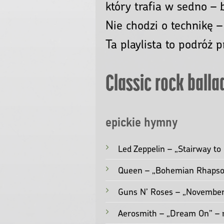
#Ballad 
Czym jest #Ballad
To piosenka, która opow
który trafia w sedno –
Nie chodzi o technikę –
Ta playlista to podróż 
Classic rock balla