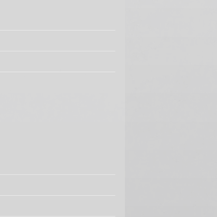
Patsy Cline - Crazy (1961)
PpiotrR
Johnny Cash Hurt - Official
Music Video
PpiotrR
Chris Stapleton - Tennessee
Whiskey (Austin City Limits
Performance)
PpiotrR
Paul Simon and Art
Garfunkel - "Bridge Over
Troubled Water" (6/6) HD
PpiotrR
Elton John Your Song Live at
the Royal Opera House 2002
HD
PpiotrR
James Taylor - Fire And Rain
(BBC In Concert,
11/16/1970)
PpiotrR