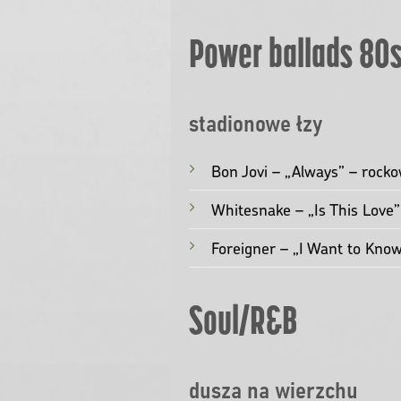
epickie hymny
Led Zeppelin – „Stairway t
Queen – „Bohemian Rhapsody
Guns N’ Roses – „November
Aerosmith – „Dream On” – m
Power ballads 80
stadionowe łzy