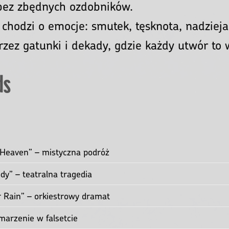
- Intymność, która zostaje z tobą długo po 
?
iada historię. Prosta melodia, szczery wokal,
 bez zbędnych ozdobników.
 chodzi o emocje: smutek, tęsknota, nadzieja,
przez gatunki i dekady, gdzie każdy utwór to
ds