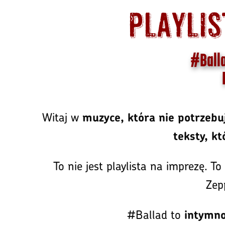
Playlis
#Balla
Witaj w
muzyce, która nie potrzebuj
teksty, kt
To nie jest playlista na imprezę. To
Zep
#Ballad to
intymno