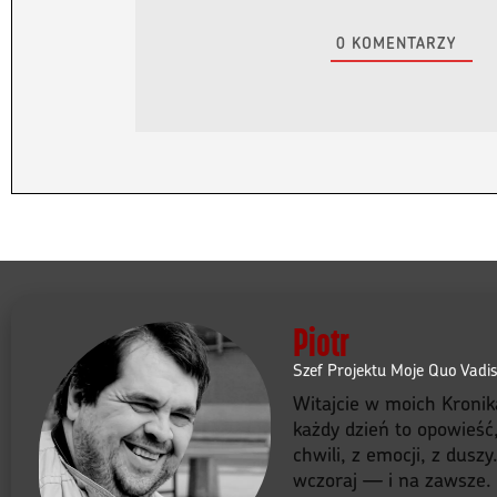
0
KOMENTARZY
Piotr
Szef Projektu Moje Quo Vadi
Witajcie w moich Kronik
każdy dzień to opowieść
chwili, z emocji, z dusz
wczoraj — i na zawsze. B