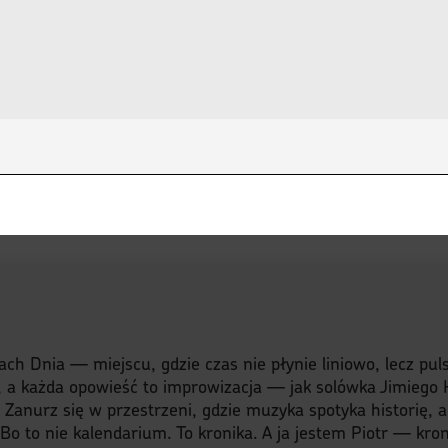
s
ach Dnia — miejscu, gdzie czas nie płynie liniowo, lecz pu
, a każda opowieść to improwizacja — jak solówka Jimiego H
y. Zanurz się w przestrzeni, gdzie muzyka spotyka historię, 
o to nie kalendarium. To kronika. A ja jestem Piotr — kroni