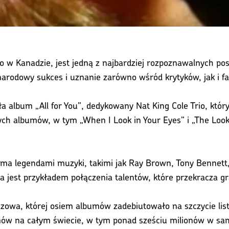
w Kanadzie, jest jedną z najbardziej rozpoznawalnych posta
ynarodowy sukces i uznanie zarówno wśród krytyków, jak i 
a album „All for You”, dedykowany Nat King Cole Trio, któ
nych albumów, w tym „When I Look in Your Eyes” i „The Look
oma legendami muzyki, takimi jak Ray Brown, Tony Bennett, i 
na jest przykładem połączenia talentów, które przekracza 
zzowa, której osiem albumów zadebiutowało na szczycie listy
ów na całym świecie, w tym ponad sześciu milionów w sa