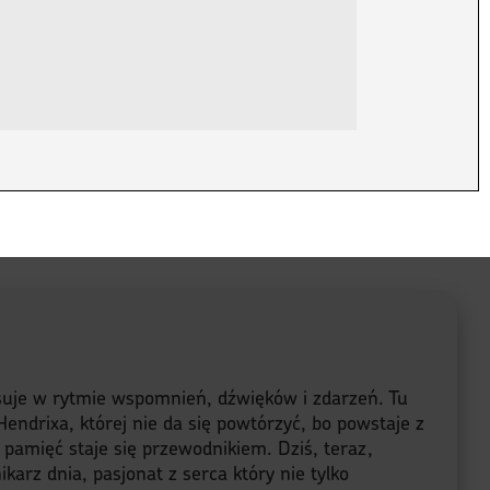
lsuje w rytmie wspomnień, dźwięków i zdarzeń. Tu
endrixa, której nie da się powtórzyć, bo powstaje z
a pamięć staje się przewodnikiem. Dziś, teraz,
karz dnia, pasjonat z serca który nie tylko