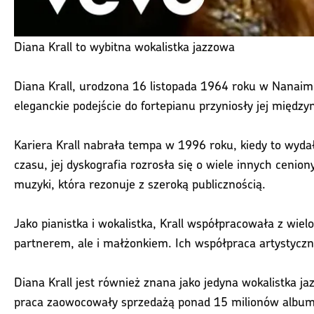
Diana Krall to wybitna wokalistka jazzowa
Diana Krall, urodzona 16 listopada 1964 roku w Nanaimo 
eleganckie podejście do fortepianu przyniosły jej międz
Kariera Krall nabrała tempa w 1996 roku, kiedy to wydał
czasu, jej dyskografia rozrosła się o wiele innych cenio
muzyki, która rezonuje z szeroką publicznością.
Jako pianistka i wokalistka, Krall współpracowała z wiel
partnerem, ale i małżonkiem. Ich współpraca artystycz
Diana Krall jest również znana jako jedyna wokalistka ja
praca zaowocowały sprzedażą ponad 15 milionów album