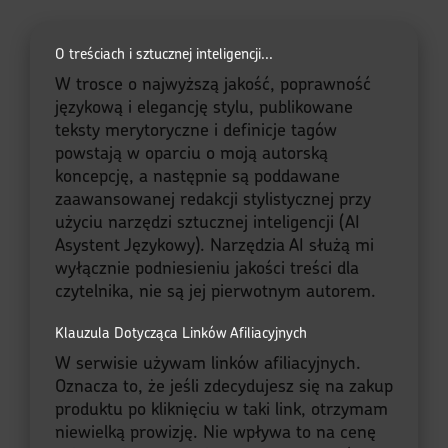
O treściach i sztucznej inteligencji...
W trosce o najwyższą jakość, poprawność
językową i elegancję stylu, publikowane
teksty merytoryczne i definicje tagów
powstają w oparciu o moją autorską
koncepcję, a następnie są poddawane
zaawansowanej redakcji stylistycznej przy
użyciu narzędzi sztucznej inteligencji (AI
Asystent Językowy). Narzędzia AI służą mi
wyłącznie podniesieniu jakości treści dla
czytelnika, nie są jej pierwotnym autorem.
Klauzula Dotycząca Linków Afiliacyjnych
W serwisie używam linków afiliacyjnych.
Oznacza to, że jeśli zdecydujesz się na zakup
produktu po kliknięciu w taki link, otrzymam
niewielką prowizję. Nie wpływa to na cenę