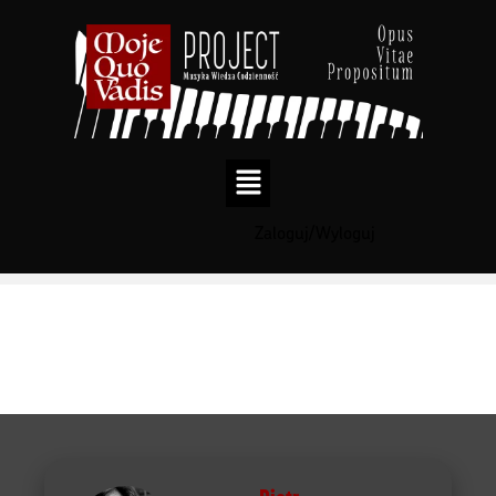
Zaloguj/Wyloguj
Przejdź
do
treści