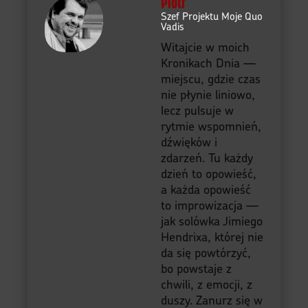
Piotr
Szef Projektu Moje Quo
Vadis
Witajcie w moich
Kronikach Dnia —
miejscu, gdzie czas
nie płynie liniowo,
lecz pulsuje w
rytmie wspomnień,
dźwięków i
zdarzeń. Tu każdy
dzień to opowieść,
a każda opowieść
to improwizacja —
jak solówka Jimiego
Hendrixa, której nie
da się powtórzyć,
bo powstaje z
chwili, z emocji, z
duszy. Zanurz się w