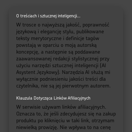
O treściach i sztucznej inteligencji...
W trosce o najwyższą jakość, poprawność
językową i elegancję stylu, publikowane
teksty merytoryczne i definicje tagów
powstają w oparciu o moją autorską
koncepcję, a następnie są poddawane
zaawansowanej redakcji stylistycznej przy
użyciu narzędzi sztucznej inteligencji (AI
Asystent Językowy). Narzędzia AI służą mi
wyłącznie podniesieniu jakości treści dla
czytelnika, nie są jej pierwotnym autorem.
Klauzula Dotycząca Linków Afiliacyjnych
W serwisie używam linków afiliacyjnych.
Oznacza to, że jeśli zdecydujesz się na zakup
produktu po kliknięciu w taki link, otrzymam
niewielką prowizję. Nie wpływa to na cenę