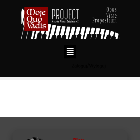
Zaloguj/Wyloguj
Przejdź
do
treści