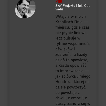
Piotr
Szef Projektu Moje Quo
Vadis
Witajcie w moich
Kronikach Dnia —
miejscu, gdzie czas
nie płynie liniowo,
lecz pulsuje w
rytmie wspomnień,
dźwięków i
zdarzeń. Tu każdy
dzień to opowieść,
a każda opowieść
to improwizacja —
jak solówka Jimiego
Hendrixa, której nie
da się powtórzyć,
bo powstaje z
chwili, z emocji, z
duszy. Zanurz się w