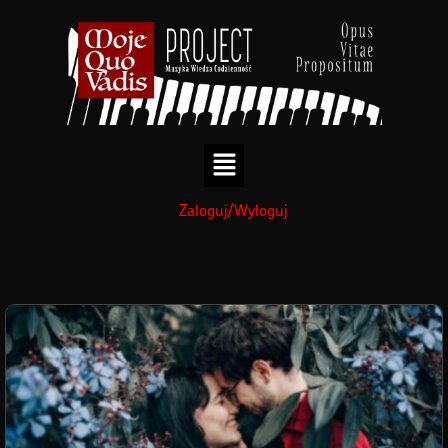
treści
Zaloguj/Wyloguj
Walentynki 2023
»
»
Strona główna
Blog