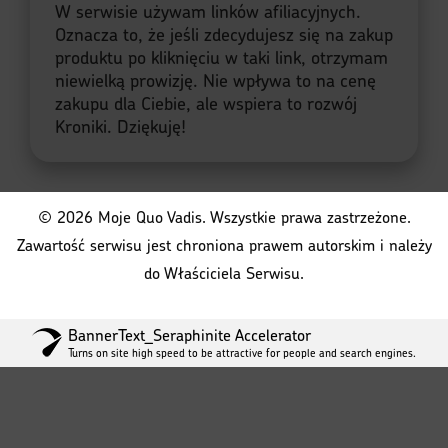
W serwisie używam linków afiliacyjnych.
Oznacza to, że jeśli zdecydujesz się na zakup
produktu po kliknięciu w taki link, otrzymam
niewielką prowizję. Nie wpływa to na cenę
zakupu dla Ciebie, ale wspiera to rozwój
Kroniki. Dziękuję!
© 2026 Moje Quo Vadis. Wszystkie prawa zastrzeżone.
Zawartość serwisu jest chroniona prawem autorskim i należy
do Właściciela Serwisu.
BannerText_Seraphinite Accelerator
Turns on site high speed to be attractive for people and search engines.