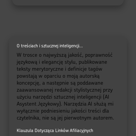
O treściach i sztucznej inteligencji...
W trosce o najwyższą jakość, poprawność
językową i elegancję stylu, publikowane
teksty merytoryczne i definicje tagów
powstają w oparciu o moją autorską
koncepcję, a następnie są poddawane
zaawansowanej redakcji stylistycznej przy
użyciu narzędzi sztucznej inteligencji (AI
Asystent Językowy). Narzędzia AI służą mi
wyłącznie podniesieniu jakości treści dla
czytelnika, nie są jej pierwotnym autorem.
Klauzula Dotycząca Linków Afiliacyjnych