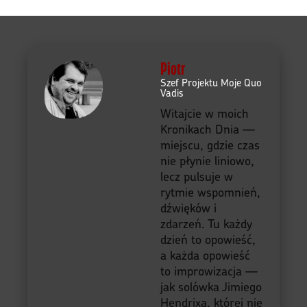
Piotr
Szef Projektu Moje Quo
Vadis
Witajcie w moich
Kronikach Dnia —
miejscu, gdzie czas
nie płynie liniowo,
lecz pulsuje w
rytmie wspomnień,
dźwięków i
zdarzeń. Tu każdy
dzień to opowieść,
a każda opowieść
to improwizacja —
jak solówka Jimiego
Hendrixa, której nie