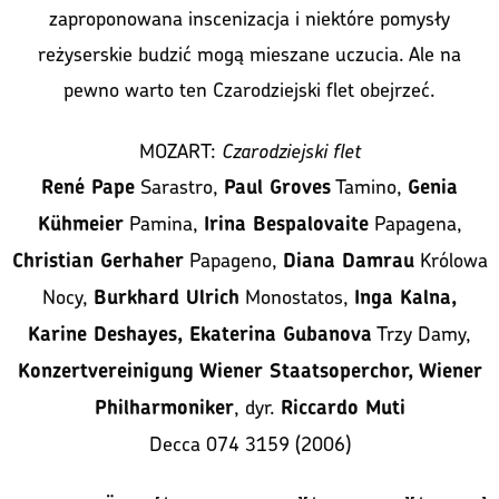
zaproponowana inscenizacja i niektóre pomysły
reżyserskie budzić mogą mieszane uczucia. Ale na
pewno warto ten Czarodziejski flet obejrzeć.
MOZART:
Czarodziejski flet
Sarastro,
Tamino,
René Pape
Paul Groves
Genia
Pamina,
Papagena,
Kühmeier
Irina Bespalovaite
Papageno,
Królowa
Christian Gerhaher
Diana Damrau
Nocy,
Monostatos,
Burkhard Ulrich
Inga Kalna,
Trzy Damy,
Karine Deshayes, Ekaterina Gubanova
Konzertvereinigung Wiener Staatsoperchor, Wiener
, dyr.
Philharmoniker
Riccardo Muti
Decca 074 3159 (2006)