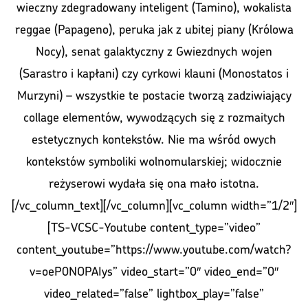
wieczny zdegradowany inteligent (Tamino), wokalista
reggae (Papageno), peruka jak z ubitej piany (Królowa
Nocy), senat galaktyczny z Gwiezdnych wojen
(Sarastro i kapłani) czy cyrkowi klauni (Monostatos i
Murzyni) – wszystkie te postacie tworzą zadziwiający
collage elementów, wywodzących się z rozmaitych
estetycznych kontekstów. Nie ma wśród owych
kontekstów symboliki wolnomularskiej; widocznie
reżyserowi wydała się ona mało istotna.
[/vc_column_text][/vc_column][vc_column width=”1/2″]
[TS-VCSC-Youtube content_type=”video”
content_youtube=”https://www.youtube.com/watch?
v=oeP0NOPAIys” video_start=”0″ video_end=”0″
video_related=”false” lightbox_play=”false”