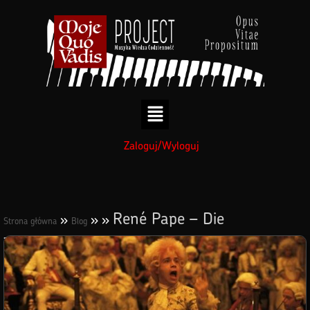
treści
Zaloguj/Wyloguj
René Pape – Die
»
»
»
Strona główna
Blog
Zauberflote – O Isis und Osiris