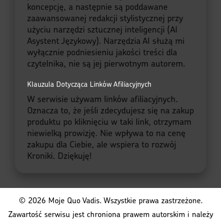
koncepcję, a następnie są poddawane
zaawansowanej redakcji stylistycznej przy
użyciu narzędzi sztucznej inteligencji (AI
Asystent Językowy). Narzędzia AI służą mi
wyłącznie podniesieniu jakości treści dla
czytelnika, nie są jej pierwotnym autorem.
Klauzula Dotycząca Linków Afiliacyjnych
W serwisie używam linków afiliacyjnych.
Oznacza to, że jeśli zdecydujesz się na zakup
produktu po kliknięciu w taki link, otrzymam
niewielką prowizję. Nie wpływa to na cenę
zakupu dla Ciebie, ale wspiera to rozwój
Kroniki. Dziękuję!
© 2026 Moje Quo Vadis. Wszystkie prawa zastrzeżone.
Zawartość serwisu jest chroniona prawem autorskim i należy