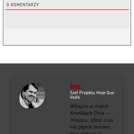
0
KOMENTARZY
Piotr
Szef Projektu Moje Quo
Vadis
Witajcie w moich
Kronikach Dnia —
miejscu, gdzie czas
nie płynie liniowo,
lecz pulsuje w