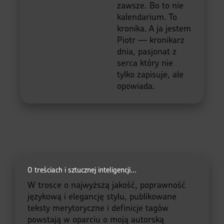
zawsze. Bo to nie
kalendarium. To
kronika. A ja jestem
Piotr — kronikarz
dnia, pasjonat z
serca który nie
tylko zapisuje, ale
opowiada.
O treściach i sztucznej inteligencji...
W trosce o najwyższą jakość, poprawność
językową i elegancję stylu, publikowane
teksty merytoryczne i definicje tagów
powstają w oparciu o moją autorską