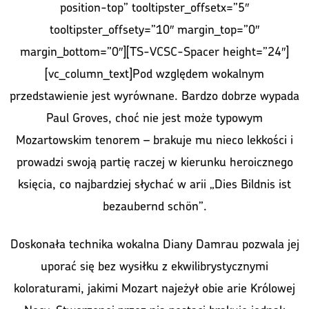
position-top” tooltipster_offsetx=”5″
tooltipster_offsety=”10″ margin_top=”0″
margin_bottom=”0″][TS-VCSC-Spacer height=”24″]
[vc_column_text]Pod względem wokalnym
przedstawienie jest wyrównane. Bardzo dobrze wypada
Paul Groves, choć nie jest może typowym
Mozartowskim tenorem – brakuje mu nieco lekkości i
prowadzi swoją partię raczej w kierunku heroicznego
księcia, co najbardziej słychać w arii „Dies Bildnis ist
bezaubernd schön”.
Doskonała technika wokalna Diany Damrau pozwala jej
uporać się bez wysiłku z ekwilibrystycznymi
koloraturami, jakimi Mozart najeżył obie arie Królowej