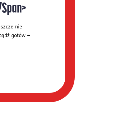
</span>
eszcze nie
 bądź gotów –