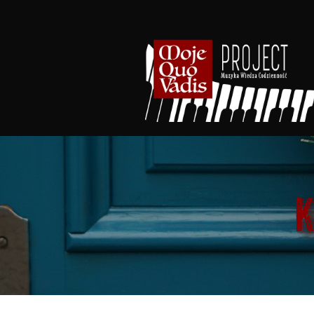
Przejdź
do
treści
K