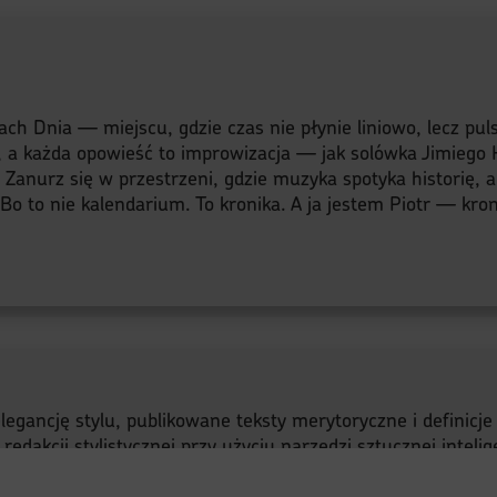
s
ach Dnia — miejscu, gdzie czas nie płynie liniowo, lecz pu
, a każda opowieść to improwizacja — jak solówka Jimiego H
y. Zanurz się w przestrzeni, gdzie muzyka spotyka historię, 
o to nie kalendarium. To kronika. A ja jestem Piotr — kroni
legancję stylu, publikowane teksty merytoryczne i definicj
akcji stylistycznej przy użyciu narzędzi sztucznej intelige
a, nie są jej pierwotnym autorem.