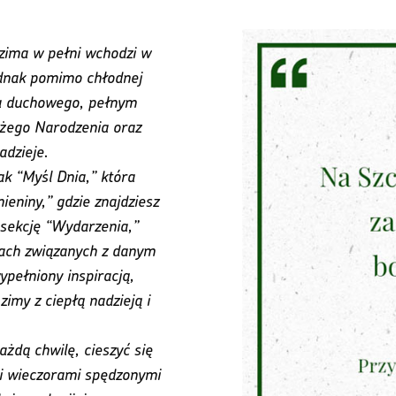
 zima w pełni wchodzi w
Jednak pomimo chłodnej
ła duchowego, pełnym
ożego Narodzenia oraz
dzieje.
ak “Myśl Dnia,” która
ieniny,” gdzie znajdziesz
 sekcję “Wydarzenia,”
ach związanych z danym
pełniony inspiracją,
zimy z ciepłą nadzieją i
żdą chwilę, cieszyć się
i wieczorami spędzonymi