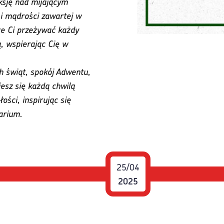
eksję nad mijającym
 i mądrości zawartej w
e Ci przeżywać każdy
, wspierając Cię w
h świąt, spokój Adwentu,
iesz się każdą chwilą
ości, inspirując się
arium.
25/04
2025