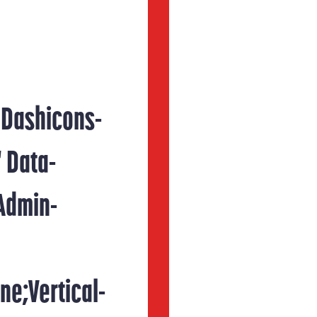
 Dashicons-
 Data-
Admin-
ne;vertical-