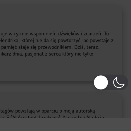
lsuje w rytmie wspomnień, dźwięków i zdarzeń. Tu
endrixa, której nie da się powtórzyć, bo powstaje z
a pamięć staje się przewodnikiem. Dziś, teraz,
karz dnia, pasjonat z serca który nie tylko
e tagów powstają w oparciu o moją autorską
ncji (AI Asystent Językowy). Narzędzia AI służą