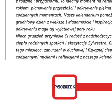
z rodziną i przyjaciółmi. To idealny moment na refl
rokiem, planowanie przyszłości i odkrywanie piękna
codziennych momentach. Nasze kalendarium pomoż
grudniowy dzień z większą świadomością i inspiracją
odkrywaniu magii tej wyjątkowej pory roku.
Niech grudzień przyniesie Ci radość z nadchodzącyc
ciepło rodzinnych spotkań i ekscytację Sylwestra. C
tego miesiąca, zanurzeni w duchowej i fizycznej ciepł
codziennymi myślami i refleksjami z naszego kalend
POCZĄTEK
KONIEC