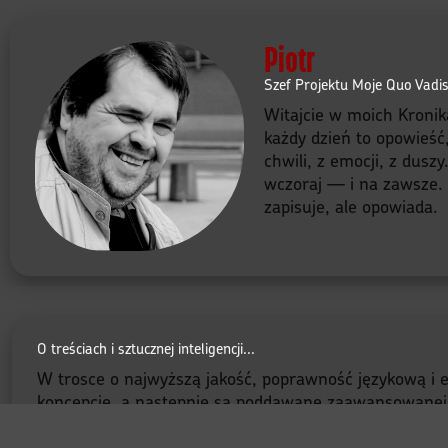
Piotr
Szef Projektu Moje Quo Vadi
Witajcie w moich Kronik
każdy dzień to opowieść
chwili, z emocji, z dusz
wczoraj — i na zawsze. B
zapisuje, ale opowiada.
O treściach i sztucznej inteligencji...
W trosce o najwyższą jakość, poprawność językową i e
koncepcję, a następnie są poddawane zaawansowanej red
mi wyłącznie podniesieniu jakości treści dla czytelnik