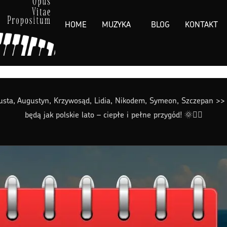
HOME
MUZYKA
BLOG
KONTAKT
usta, Augustyn, Krzywosąd, Lidia, Nikodem, Symeon, Szczepan >> 
będą jak polskie lato – ciepłe i pełne przygód! 🌞🚴‍♂️