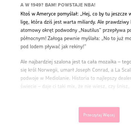
A W 1949? BAM! POWSTAJE NBA!
Ktoś w Ameryce pomyślał: „Hej, co by tu jeszcze 
ligę, która dziś jest warta miliardy. Ale prawdziw
atomowy okręt podwodny „Nautilus” przepływa 
północnym! Załoga pewnie myślała: „No to już 
pod lodem pływać jak rekiny!”
Ale najbardziej szalona jest ta cała mozaika – te
się król Norwegii, umarł Joseph Conrad, a La Sca
podwoje w Mediolanie. Historia to najlepszy deal
świecie – daje ci taki mix, że nie wiesz, czy śnisz,
Przeczytaj Więcej