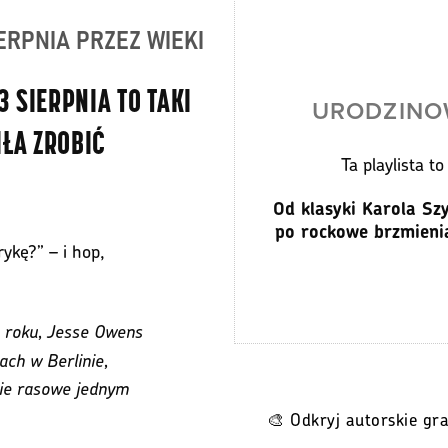
ERPNIA PRZEZ WIEKI
3 SIERPNIA TO TAKI
URODZINO
IŁA ZROBIĆ
Ta playlista t
Od klasyki Karola Sz
po rockowe brzmienia
ykę?” – i hop,
 roku, Jesse Owens
ach w Berlinie,
rie rasowe jednym
🎨 Odkryj autorskie gra