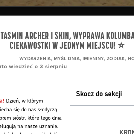
Y TASMIN ARCHER I SKIN, WYPRAWA KOLUMBA
CIEKAWOSTKI W JEDNYM MIEJSCU! ⭐
WYDARZENIA, MYŚL DNIA, IMIENINY, ZODIAK, 
rto wiedzieć o 3 sierpniu
Skocz do sekcji
Dzień, w którym
a!
iecha się do nas słodyczą
płem sióstr, które tego dnia
sługują na nasze uznanie.
KRON