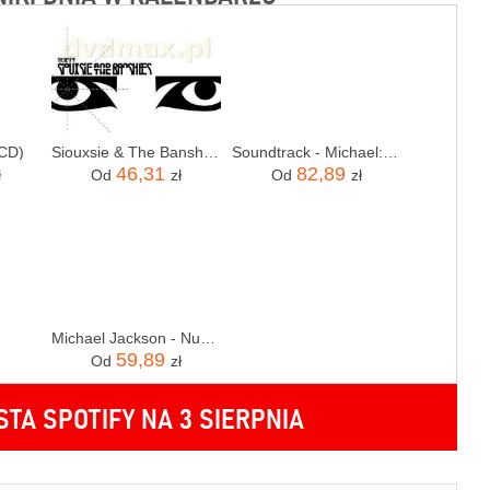
(CD)
Siouxsie & The Banshees: The Best Of [CD]
Soundtrack - Michael: Songs From The Motion Picture (KASETA)
46,31
82,89
ł
Od
zł
Od
zł
Michael Jackson - Number Ones (Cd)
59,89
Od
zł
STA SPOTIFY NA 3 SIERPNIA