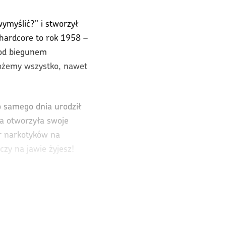
wymyślić?” i stworzył
y hardcore to rok 1958 –
pod biegunem
możemy wszystko, nawet
go samego dnia urodził
la otworzyła swoje
er narkotyków na
 czy na jawie żyjesz!