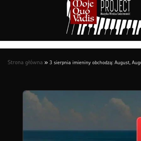
treści
treści
Strona główna
»
3 sierpnia imieniny obchodzą: August, Aug