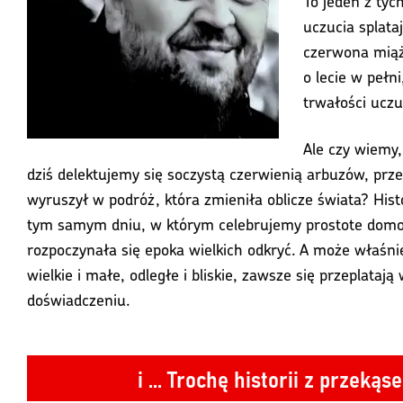
To jeden z tych
uczucia splata
czerwona mią
o lecie w pełni
trwałości uczu
Ale czy wiemy,
dziś delektujemy się soczystą czerwienią arbuzów, pr
wyruszył w podróż, która zmieniła oblicze świata? Histo
tym samym dniu, w którym celebrujemy prostote domo
rozpoczynała się epoka wielkich odkryć. A może właśn
wielkie i małe, odległe i bliskie, zawsze się przeplataj
doświadczeniu.
i ... Trochę historii z przek