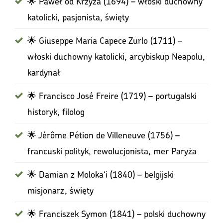
🌟 Paweł od Krzyża (1694) – włoski duchowny
katolicki, pasjonista, święty
🌟 Giuseppe Maria Capece Zurlo (1711) –
włoski duchowny katolicki, arcybiskup Neapolu,
kardynał
🌟 Francisco José Freire (1719) – portugalski
historyk, filolog
🌟 Jérôme Pétion de Villeneuve (1756) –
francuski polityk, rewolucjonista, mer Paryża
🌟 Damian z Molokaʻi (1840) – belgijski
misjonarz, święty
🌟 Franciszek Symon (1841) – polski duchowny