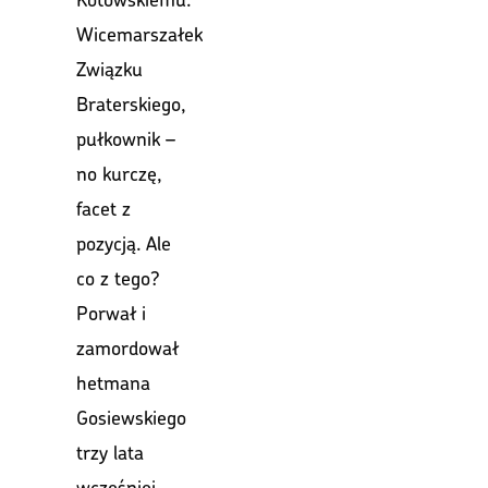
Wicemarszałek
Związku
Braterskiego,
pułkownik –
no kurczę,
facet z
pozycją. Ale
co z tego?
Porwał i
zamordował
hetmana
Gosiewskiego
trzy lata
wcześniej,