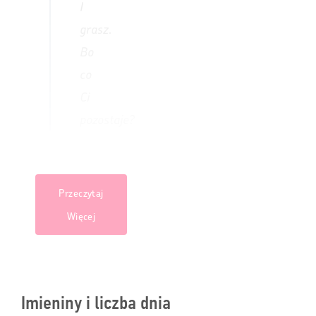
I
grasz.
Bo
co
Ci
pozostaje?
Przeczytaj
Więcej
Imieniny i liczba dnia