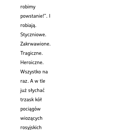
robimy
powstanie!”. I
robiają.
Styczniowe.
Zakrwawione.
Tragiczne.
Heroiczne.
Wszystko na
raz. A w tle
już słychać
trzask kół
pociągów
wiozących
rosyjskich