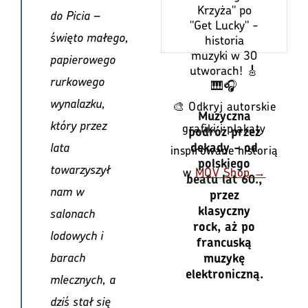
Krzyża" po
do Picia –
"Get Lucky" -
święto małego,
historia
muzyki w 30
papierowego
utworach! 🎸
rurkowego
🎹🎧
wynalazku,
🎨 Odkryj autorskie
Muzyczna
który przez
grafiki i plakaty
podróż przez
lata
dekady - od
inspirowane historią
polskiego
towarzyszył
w
MQV Shop →
beatu lat 60.,
nam w
przez
klasyczny
salonach
rock, aż po
lodowych i
francuską
barach
muzykę
elektroniczną.
mlecznych, a
dziś stał się