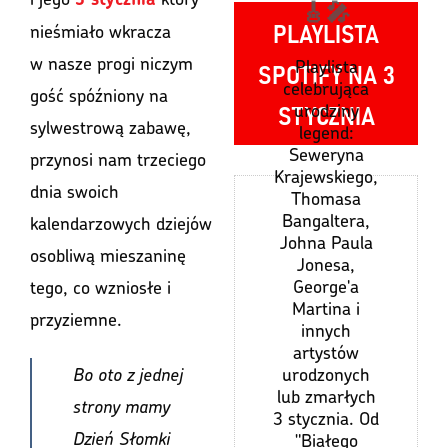
🎸🎤
PLAYLISTA
nieśmiało wkracza
w nasze progi niczym
SPOTIFY NA 3
Playlista
celebrująca
gość spóźniony na
STYCZNIA
urodziny
sylwestrową zabawę,
legend:
Seweryna
przynosi nam trzeciego
Krajewskiego,
dnia swoich
Thomasa
Bangaltera,
kalendarzowych dziejów
Johna Paula
osobliwą mieszaninę
Jonesa,
George'a
tego, co wzniosłe i
Martina i
przyziemne.
innych
artystów
urodzonych
Bo oto z jednej
lub zmarłych
strony mamy
3 stycznia. Od
Dzień Słomki
"Białego