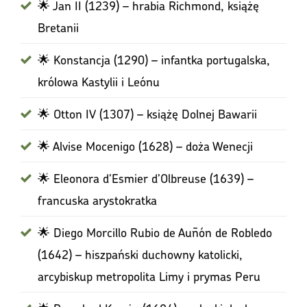
🌟 Jan II (1239) – hrabia Richmond, książę
Bretanii
🌟 Konstancja (1290) – infantka portugalska,
królowa Kastylii i Leónu
🌟 Otton IV (1307) – książę Dolnej Bawarii
🌟 Alvise Mocenigo (1628) – doża Wenecji
🌟 Eleonora d’Esmier d’Olbreuse (1639) –
francuska arystokratka
🌟 Diego Morcillo Rubio de Auñón de Robledo
(1642) – hiszpański duchowny katolicki,
arcybiskup metropolita Limy i prymas Peru