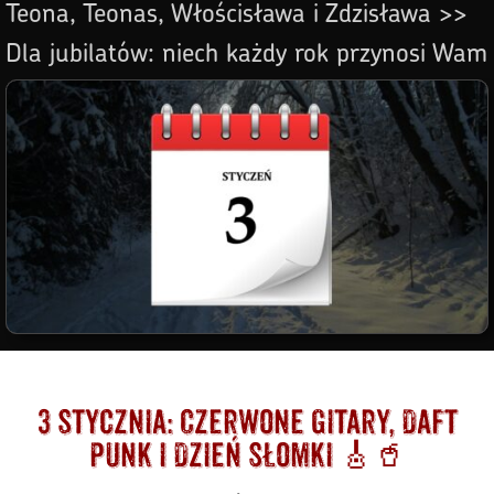
Teona, Teonas, Włościsława i Zdzisława >>
Dla jubilatów: niech każdy rok przynosi Wam
tyle radości, ile gwiazd na niebie! 🌟🎉
3 stycznia: Czerwone Gitary, Daft
Punk i Dzień Słomki 🎸🥤