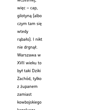
więc – cap,
gilotyną (albo
czym tam się
wtedy
rąbało). I nikt
nie drgnął.
Warszawa w
XVII wieku to
był taki Dziki
Zachód, tylko
z żupanem
zamiast
kowbojskiego
kapelusza.