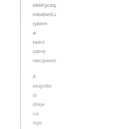
elektrycznym,
młodzieńczym
rykiem
w
twarz
szarej
rzeczywistości.
A
wszystko
to
dzieje
się
tego