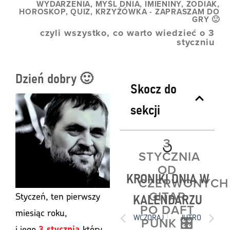
WYDARZENIA, MYŚL DNIA, IMIENINY, ZODIAK,
HOROSKOP, QUIZ, KRZYŻÓWKA - ZAPRASZAM DO
GRY 🙂
czyli wszystko, co warto wiedzieć o 3
styczniu
Dzień dobry 🙂
Skocz do
sekcji
3
STYCZNIA
OD
KRONIKI DNIA W
CZERWONYCH
GITAR
KALENDARZU
Styczeń, ten pierwszy
PO DAFT
miesiąc roku,
WCZORAJ
JUTRO
PUNK 🎛️
i jego
który
3 stycznia