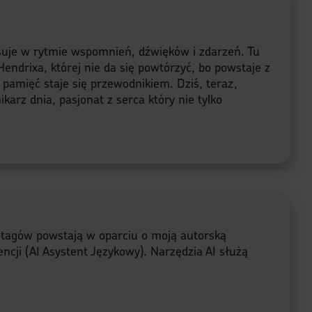
lsuje w rytmie wspomnień, dźwięków i zdarzeń. Tu
endrixa, której nie da się powtórzyć, bo powstaje z
a pamięć staje się przewodnikiem. Dziś, teraz,
karz dnia, pasjonat z serca który nie tylko
e tagów powstają w oparciu o moją autorską
ncji (AI Asystent Językowy). Narzędzia AI służą