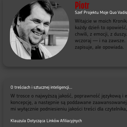
Piotr
Szef Projektu Moje Quo Vadi
Witajcie w moich Kronik
każdy dzień to opowieść
chwili, z emocji, z dusz
wczoraj — i na zawsze. B
zapisuje, ale opowiada.
O treściach i sztucznej inteligencji...
W trosce o najwyższą jakość, poprawność językową i e
koncepcję, a następnie są poddawane zaawansowanej red
mi wyłącznie podniesieniu jakości treści dla czytelnik
Klauzula Dotycząca Linków Afiliacyjnych