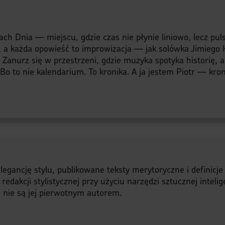
s
ach Dnia — miejscu, gdzie czas nie płynie liniowo, lecz pu
, a każda opowieść to improwizacja — jak solówka Jimiego H
y. Zanurz się w przestrzeni, gdzie muzyka spotyka historię, 
o to nie kalendarium. To kronika. A ja jestem Piotr — kroni
legancję stylu, publikowane teksty merytoryczne i definicj
akcji stylistycznej przy użyciu narzędzi sztucznej intelige
a, nie są jej pierwotnym autorem.