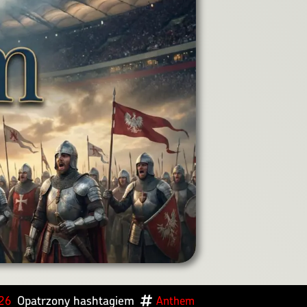
Opatrzony hashtagiem
026
Anthem