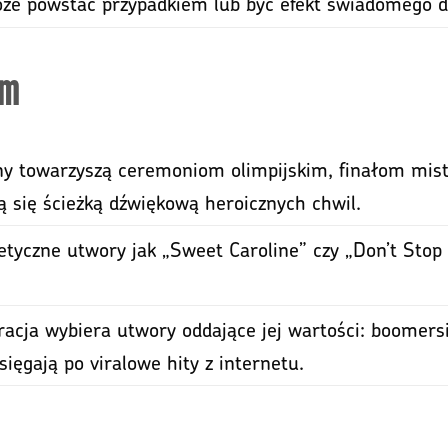
 powstać przypadkiem lub być efekt świadomego dzi
ym
 towarzyszą ceremoniom olimpijskim, finałom mist
ą się ścieżką dźwiękową heroicznych chwil.
tyczne utwory jak „Sweet Caroline” czy „Don’t Stop
acja wybiera utwory oddające jej wartości: boomersi
sięgają po viralowe hity z internetu.