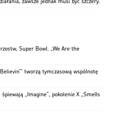
ałania, zawsze jednak musi być szczery.
rzostw, Super Bowl. „We Are the
 Believin’” tworzą tymczasową wspólnotę
 śpiewają „Imagine”, pokolenie X „Smells