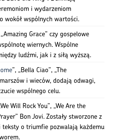
eremoniom i wydarzeniom
o wokół wspólnych wartości.
 „Amazing Grace” czy gospelowe
wspólnotę wiernych. Wspólne
ędzy ludźmi, jak i z siłą wyższą.
come
”, „Bella Ciao”, „The
 marszów i wieców, dodają odwagi,
czucie wspólnego celu.
„We Will Rock You”, „We Are the
rayer” Bon Jovi. Zostały stworzone z
i teksty o triumfie pozwalają każdemu
tworem.