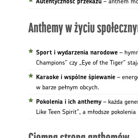
– anthem może
Autentyczność przekazu
Anthemy w życiu społeczn
– hymny
Sport i wydarzenia narodowe
Champions” czy „Eye of the Tiger” staj
– energe
Karaoke i wspólne śpiewanie
w barze pełnym obcych.
– każda gener
Pokolenia i ich anthemy
Like Teen Spirit”, a młodsze pokolenia 
Ciemna strona anthemów