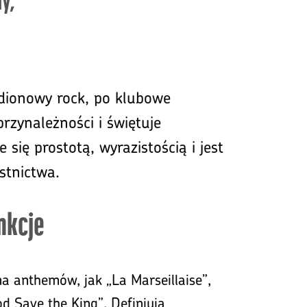
y,
dionowy rock, po klubowe
rzynależności i świętuje
się prostotą, wyrazistością i jest
stnictwa.
nkcje
a anthemów, jak „La Marseillaise”,
d Save the King”. Definiują