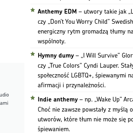
– utwory takie jak „L
Anthemy EDM
czy „Don’t You Worry Child” Swedish
energiczny rytm gromadzą tłumy na 
wspólnoty.
– „I Will Survive” Glo
Hymny dumy
czy „True Colors” Cyndi Lauper. Sta
społeczność LGBTQ+, śpiewanymi na
afirmacji i przynależności.
udio
– np. „Wake Up” Arcad
Indie anthemy
rami
Choć nie zawsze powstały z myślą 
utworów, które tłum nie może się 
śpiewaniem.