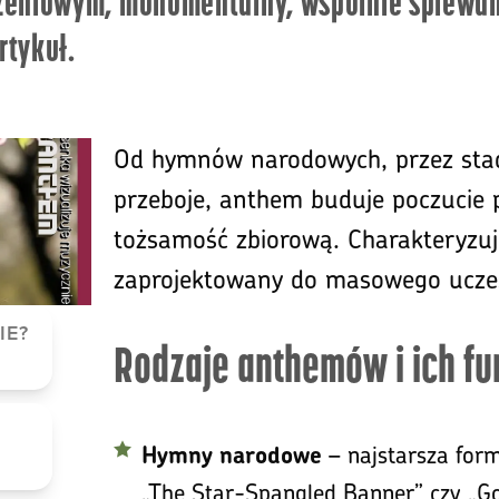
czeniowym, monumentalny, wspólnie śpiewan
rtykuł.
Od hymnów narodowych, przez sta
przeboje, anthem buduje poczucie p
tożsamość zbiorową. Charakteryzuje 
zaprojektowany do masowego ucze
IE?
Rodzaje anthemów i ich fu
– najstarsza form
Hymny narodowe
„The Star-Spangled Banner” czy „Go