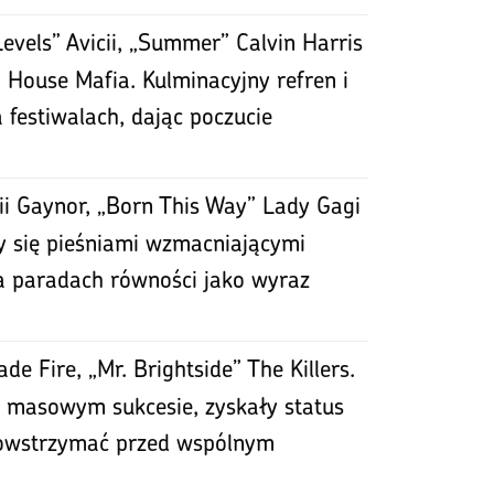
evels” Avicii, „Summer” Calvin Harris
 House Mafia. Kulminacyjny refren i
festiwalach, dając poczucie
rii Gaynor, „Born This Way” Lady Gagi
ły się pieśniami wzmacniającymi
 paradach równości jako wyraz
e Fire, „Mr. Brightside” The Killers.
o masowym sukcesie, zyskały status
powstrzymać przed wspólnym