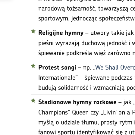
narodową tożsamość, towarzyszą c
sportowym, jednocząc społeczeństw
– utwory takie jak
Religijne hymny
pieśni wyrażają duchową jedność i 
śpiewanie podkreśla więź zarówno mi
– np. „
We Shall Over
Protest songi
Internationale” – śpiewane podczas
budują solidarność i wzmacniają po
– jak 
Stadionowe hymny rockowe
Champions” Queen czy „Livin’ on a P
myślą o udziale tłumu, prosty rytm 
fanowi sportu identyfikować się z u