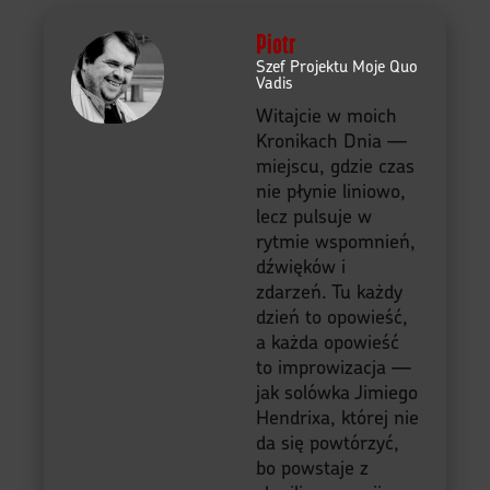
Piotr
Szef Projektu Moje Quo
Vadis
Witajcie w moich
Kronikach Dnia —
miejscu, gdzie czas
nie płynie liniowo,
lecz pulsuje w
rytmie wspomnień,
dźwięków i
zdarzeń. Tu każdy
dzień to opowieść,
a każda opowieść
to improwizacja —
jak solówka Jimiego
Hendrixa, której nie
da się powtórzyć,
bo powstaje z