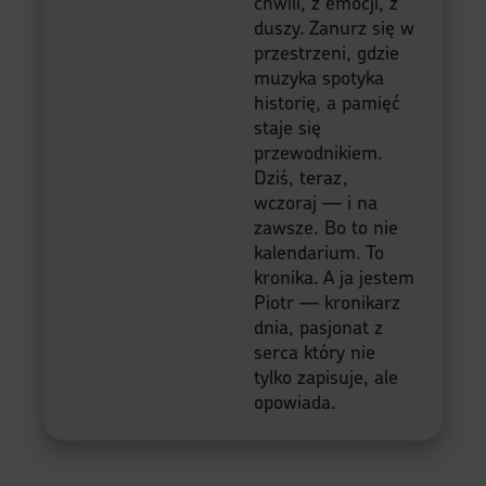
chwili, z emocji, z
duszy. Zanurz się w
przestrzeni, gdzie
muzyka spotyka
historię, a pamięć
staje się
przewodnikiem.
Dziś, teraz,
wczoraj — i na
zawsze. Bo to nie
kalendarium. To
kronika. A ja jestem
Piotr — kronikarz
dnia, pasjonat z
serca który nie
tylko zapisuje, ale
opowiada.