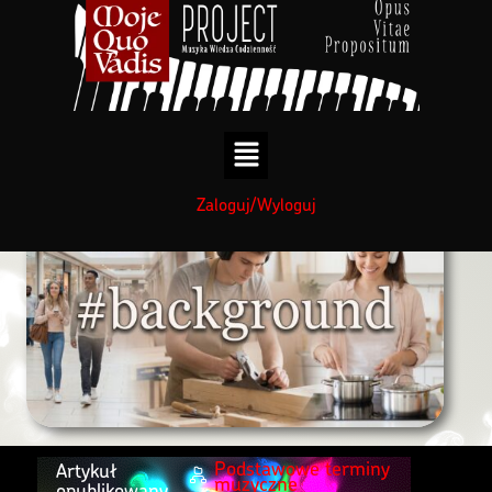
treści
Zaloguj/Wyloguj
Podstawowe terminy
Artykuł
muzyczne
opublikowany