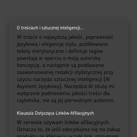
O treściach i sztucznej inteligencji...
W trosce o najwyższą jakość, poprawność
językową i elegancję stylu, publikowane
teksty merytoryczne i definicje tagów
powstają w oparciu o moją autorską
koncepcję, a następnie są poddawane
zaawansowanej redakcji stylistycznej przy
użyciu narzędzi sztucznej inteligencji (AI
Asystent Językowy). Narzędzia AI służą mi
wyłącznie podniesieniu jakości treści dla
czytelnika, nie są jej pierwotnym autorem.
Klauzula Dotycząca Linków Afiliacyjnych
W serwisie używam linków afiliacyjnych.
Oznacza to, że jeśli zdecydujesz się na zakup
produktu po kliknięciu w taki link, otrzymam