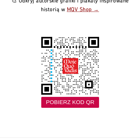
🎨 Odkryj autorskie grafiki i plakaty inspirowane
historią w
MQV Shop →
POBIERZ KOD QR