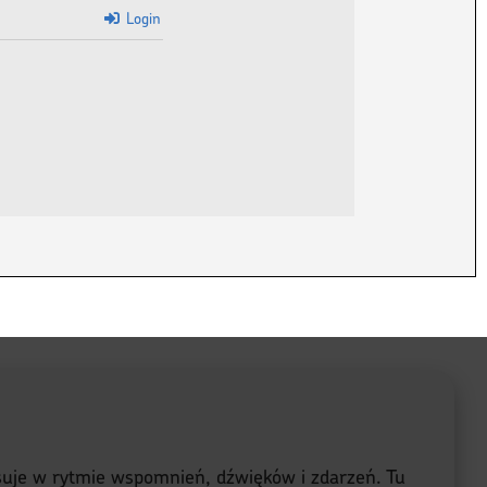
Login
lsuje w rytmie wspomnień, dźwięków i zdarzeń. Tu