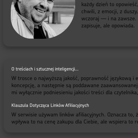
każdy dzień to opowieść
chwili, z emocji, z dusz
wczoraj — i na zawsze. B
zapisuje, ale opowiada.
O treściach i sztucznej inteligencji...
W trosce o najwyższą jakość, poprawność językową i e
koncepcję, a następnie są poddawane zaawansowanej red
mi wyłącznie podniesieniu jakości treści dla czytelnik
Klauzula Dotycząca Linków Afiliacyjnych
W serwisie używam linków afiliacyjnych. Oznacza to, że
wpływa to na cenę zakupu dla Ciebie, ale wspiera to ro