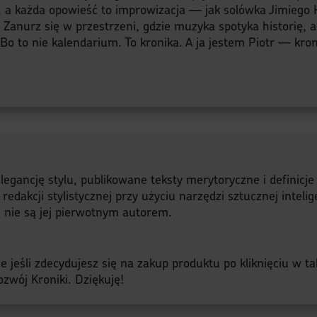
, a każda opowieść to improwizacja — jak solówka Jimiego H
y. Zanurz się w przestrzeni, gdzie muzyka spotyka historię, 
o to nie kalendarium. To kronika. A ja jestem Piotr — kroni
legancję stylu, publikowane teksty merytoryczne i definicj
akcji stylistycznej przy użyciu narzędzi sztucznej intelige
a, nie są jej pierwotnym autorem.
 jeśli zdecydujesz się na zakup produktu po kliknięciu w ta
zwój Kroniki. Dziękuję!