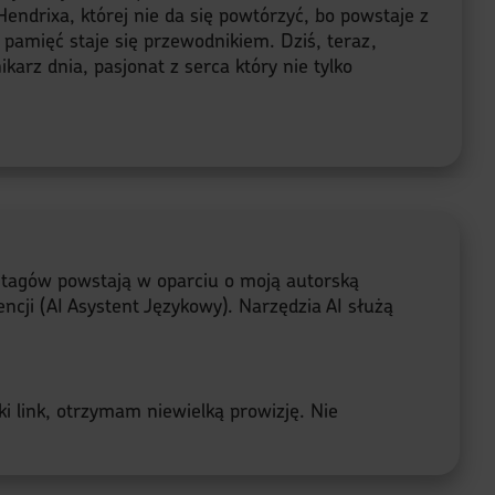
endrixa, której nie da się powtórzyć, bo powstaje z
a pamięć staje się przewodnikiem. Dziś, teraz,
karz dnia, pasjonat z serca który nie tylko
e tagów powstają w oparciu o moją autorską
ncji (AI Asystent Językowy). Narzędzia AI służą
ki link, otrzymam niewielką prowizję. Nie