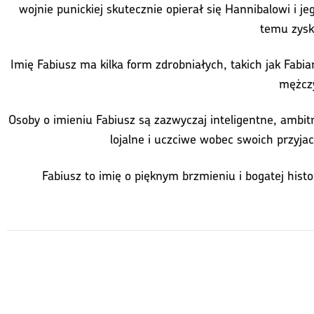
wojnie punickiej skutecznie opierał się Hannibalowi i j
temu zysk
Imię Fabiusz ma kilka form zdrobniałych, takich jak Fabi
mężczy
Osoby o imieniu Fabiusz są zazwyczaj inteligentne, ambitn
lojalne i uczciwe wobec swoich przyjaci
Fabiusz to imię o pięknym brzmieniu i bogatej hist