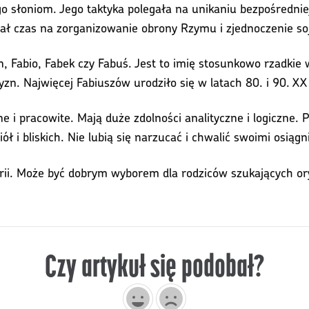
ego słoniom. Jego taktyka polegała na unikaniu bezpośredni
ał czas na zorganizowanie obrony Rzymu i zjednoczenie so
an, Fabio, Fabek czy Fabuś. Jest to imię stosunkowo rzadki
zn. Najwięcej Fabiuszów urodziło się w latach 80. i 90. XX
e i pracowite. Mają duże zdolności analityczne i logiczne. P
ół i bliskich. Nie lubią się narzucać i chwalić swoimi osiąg
orii. Może być dobrym wyborem dla rodziców szukających or
Czy artykuł się podobał?