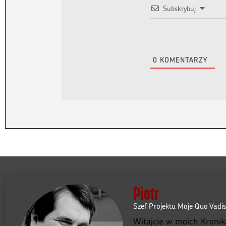
Subskrybuj
0
KOMENTARZY
Piotr
Szef Projektu Moje Quo Vadi
Witajcie w moich Kronik