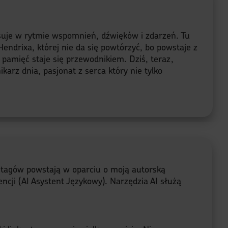
lsuje w rytmie wspomnień, dźwięków i zdarzeń. Tu
endrixa, której nie da się powtórzyć, bo powstaje z
a pamięć staje się przewodnikiem. Dziś, teraz,
karz dnia, pasjonat z serca który nie tylko
e tagów powstają w oparciu o moją autorską
ncji (AI Asystent Językowy). Narzędzia AI służą