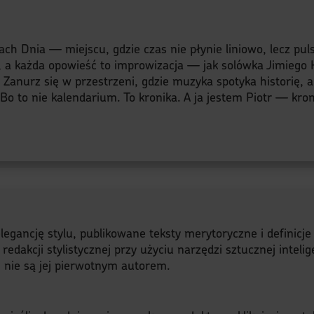
s
ach Dnia — miejscu, gdzie czas nie płynie liniowo, lecz pu
, a każda opowieść to improwizacja — jak solówka Jimiego H
y. Zanurz się w przestrzeni, gdzie muzyka spotyka historię, 
o to nie kalendarium. To kronika. A ja jestem Piotr — kroni
legancję stylu, publikowane teksty merytoryczne i definicj
akcji stylistycznej przy użyciu narzędzi sztucznej intelige
a, nie są jej pierwotnym autorem.