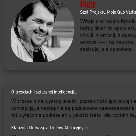
Piotr
Szef Projektu Moje Quo Vadi
Witajcie w moich Kronik
każdy dzień to opowieść
chwili, z emocji, z dusz
wczoraj — i na zawsze. B
zapisuje, ale opowiada.
O treściach i sztucznej inteligencji...
W trosce o najwyższą jakość, poprawność językową i e
koncepcję, a następnie są poddawane zaawansowanej red
mi wyłącznie podniesieniu jakości treści dla czytelnik
Klauzula Dotycząca Linków Afiliacyjnych