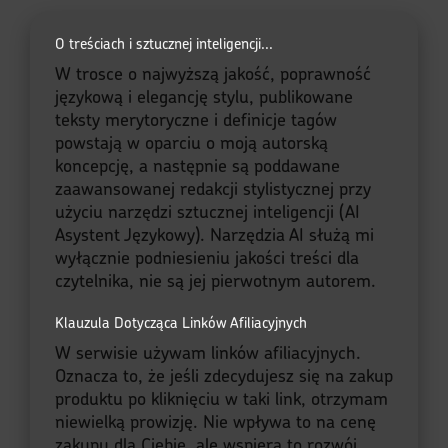
O treściach i sztucznej inteligencji...
W trosce o najwyższą jakość, poprawność
językową i elegancję stylu, publikowane
teksty merytoryczne i definicje tagów
powstają w oparciu o moją autorską
koncepcję, a następnie są poddawane
zaawansowanej redakcji stylistycznej przy
użyciu narzędzi sztucznej inteligencji (AI
Asystent Językowy). Narzędzia AI służą mi
wyłącznie podniesieniu jakości treści dla
czytelnika, nie są jej pierwotnym autorem.
Klauzula Dotycząca Linków Afiliacyjnych
W serwisie używam linków afiliacyjnych.
Oznacza to, że jeśli zdecydujesz się na zakup
produktu po kliknięciu w taki link, otrzymam
niewielką prowizję. Nie wpływa to na cenę
zakupu dla Ciebie, ale wspiera to rozwój