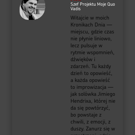
Szef Projektu Moje Quo
Vadis
Witajcie w moich
Kronikach Dnia —
miejscu, gdzie czas
nie płynie liniowo,
lecz pulsuje w
rytmie wspomnień,
dźwięków i
zdarzeń. Tu każdy
dzień to opowieść,
a każda opowieść
to improwizacja —
jak solówka Jimiego
Hendrixa, której nie
da się powtórzyć,
bo powstaje z
chwili, z emocji, z
duszy. Zanurz się w