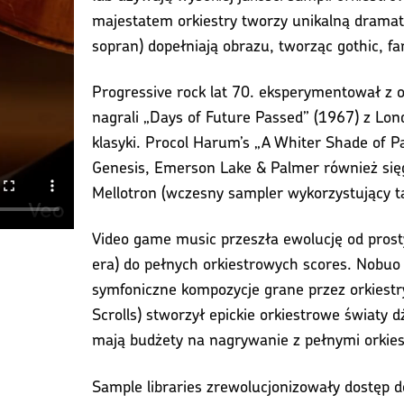
majestatem orkiestry tworzy unikalną drama
sopran) dopełniają obrazu, tworząc gothic, f
Progressive rock lat 70. eksperymentował z
nagrali „Days of Future Passed” (1967) z Lond
klasyki. Procol Harum’s „A Whiter Shade of P
Genesis, Emerson Lake & Palmer również sięga
Mellotron (wczesny sampler wykorzystujący t
Video game music przeszła ewolucję od prosty
era) do pełnych orkiestrowych scores. Nobuo 
symfoniczne kompozycje grane przez orkiestr
Scrolls) stworzył epickie orkiestrowe światy
mają budżety na nagrywanie z pełnymi orkies
Sample libraries zrewolucjonizowały dostęp 