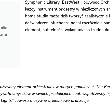
Symphonic Library, EastWest Hollywood Orches
każdy instrument orkiestry w niezliczonych 
home studio może dziś tworzyć realistycznie
doświadczeni słuchacze nadal rozróżniają sam
udio
element, subtelności wykonania są trudne do 
rami
o używany element orkiestralny w muzyce popularnej. The Bea
wało smyczków w swoich produkcjach soul, współczesny hip
e Lights” zawiera masywne orkiestrowe aranżacje.