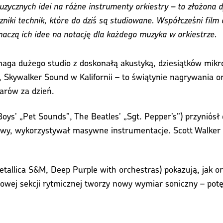
uzycznych idei na różne instrumenty orkiestry – to złożona d
niki technik, które do dziś są studiowane. Współcześni fil
maczą ich idee na notację dla każdego muzyka w orkiestrze.
maga dużego studio z doskonałą akustyką, dziesiątków mik
e, Skywalker Sound w Kalifornii – to świątynie nagrywania o
larów za dzień.
oys’ „Pet Sounds”, The Beatles’ „Sgt. Pepper’s”) przyniósł 
strowy, wykorzystywał masywne instrumentacje. Scott Walker
etallica S&M, Deep Purple with orchestras) pokazują, jak 
kowej sekcji rytmicznej tworzy nowy wymiar soniczny – potę