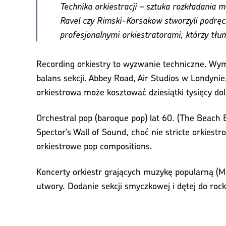
Technika orkiestracji – sztuka rozkładania m
Ravel czy Rimski-Korsakow stworzyli podręcz
profesjonalnymi orkiestratorami, którzy tłu
Recording orkiestry to wyzwanie techniczne. Wy
balans sekcji. Abbey Road, Air Studios w Londyni
orkiestrowa może kosztować dziesiątki tysięcy do
Orchestral pop (baroque pop) lat 60. (The Beach B
Spector’s Wall of Sound, choć nie stricte orkie
orkiestrowe pop compositions.
Koncerty orkiestr grających muzykę popularną (M
utwory. Dodanie sekcji smyczkowej i dętej do roc