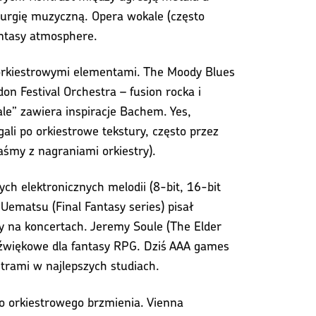
turgię muzyczną. Opera wokale (często
antasy atmosphere.
 orkiestrowymi elementami. The Moody Blues
on Festival Orchestra – fusion rocka i
ale” zawiera inspiracje Bachem. Yes,
li po orkiestrowe tekstury, często przez
aśmy z nagraniami orkiestry).
ch elektronicznych melodii (8-bit, 16-bit
Uematsu (Final Fantasy series) pisał
y na koncertach. Jeremy Soule (The Elder
 dźwiękowe dla fantasy RPG. Dziś AAA games
trami w najlepszych studiach.
do orkiestrowego brzmienia. Vienna