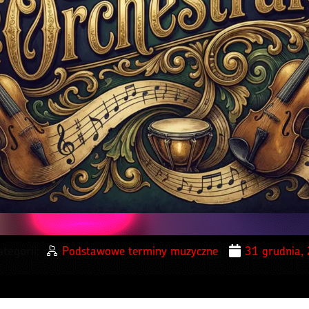
tegorii:
Podstawowe terminy muzyczne
31 grudnia,