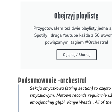
Obejrzyj playlistę
Przygotowałem też dwie playlisty jedna a
Spotify i druga Youtube każda z 50 utwo
powiązanymi tagiem #Orchestral
Oglądaj / Słuchaj
Podsumowanie -orchestral
Sekcja smyczkowa (string section) to częst
smyczkowym, Motown records regularnie uży
emocjonalnej głębi. Kanye West’s „All of th