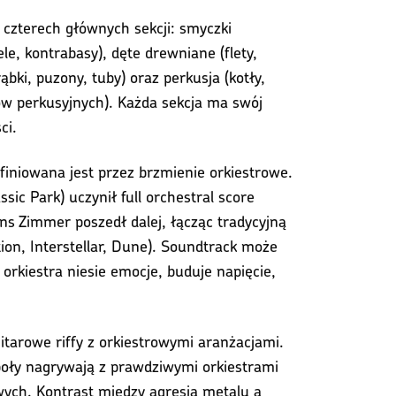
z czterech głównych sekcji: smyczki
ele, kontrabasy), dęte drewniane (flety,
rąbki, puzony, tuby) oraz perkusja (kotły,
tów perkusyjnych). Każda sekcja ma swój
ci.
iniowana jest przez brzmienie orkiestrowe.
sic Park) uczynił full orchestral score
s Zimmer poszedł dalej, łącząc tradycyjną
tion, Interstellar, Dune). Soundtrack może
orkiestra niesie emocje, buduje napięcie,
itarowe riffy z orkiestrowymi aranżacjami.
społy nagrywają z prawdziwymi orkiestrami
owych. Kontrast między agresją metalu a