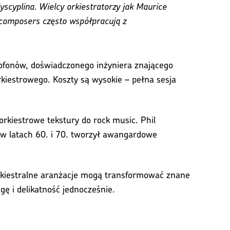
yscyplina. Wielcy orkiestratorzy jak Maurice
m composers często współpracują z
rofonów, doświadczonego inżyniera znającego
rkiestrowego. Koszty są wysokie – pełna sesja
orkiestrowe tekstury do rock music. Phil
 w latach 60. i 70. tworzył awangardowe
orkiestralne aranżacje mogą transformować znane
gę i delikatność jednocześnie.