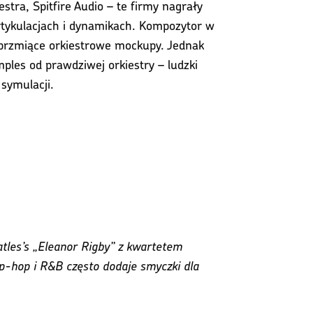
tra, Spitfire Audio – te firmy nagrały
artykulacjach i dynamikach. Kompozytor w
 brzmiące orkiestrowe mockupy. Jednak
ples od prawdziwej orkiestry – ludzki
symulacji.
tles’s „Eleanor Rigby” z kwartetem
-hop i R&B często dodaje smyczki dla