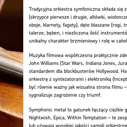
Tradycyjna orkiestra symfoniczna składa się 
(skrzypce pierwsze i drugie, altówki, wioloncz
oboje, klarnety, fagoty), dęte blaszane (rogi, t
talerze, bęben, i niezliczona ilość instrumen
unikalny charakter brzmieniowy i rolę w całoś
Muzyka filmowa współczesna praktycznie zdef
John Williams (Star Wars, Indiana Jones, Juras
standardem dla blockbusterów Hollywood. Han
orkiestrę z syntezatorami i elektroniką (Incep
być równie ważny jak wizualna strona filmu – 
sygnalizuje zagrożenie czy triumf.
Symphonic metal to gatunek łączący ciężkie g
Nightwish, Epica, Within Temptation – te ze
lub używają wysokiej jakości sampli orkiestr