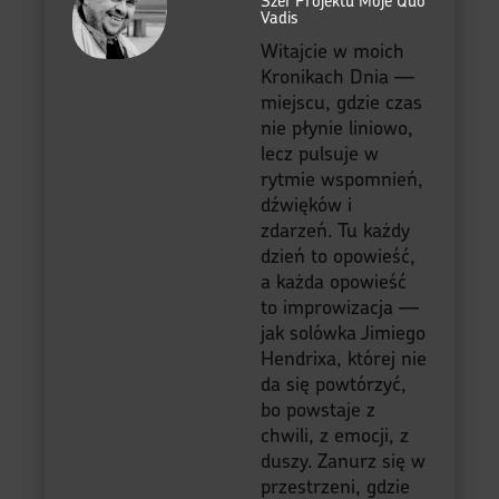
Szef Projektu Moje Quo
Vadis
Witajcie w moich
Kronikach Dnia —
miejscu, gdzie czas
nie płynie liniowo,
lecz pulsuje w
rytmie wspomnień,
dźwięków i
zdarzeń. Tu każdy
dzień to opowieść,
a każda opowieść
to improwizacja —
jak solówka Jimiego
Hendrixa, której nie
da się powtórzyć,
bo powstaje z
chwili, z emocji, z
duszy. Zanurz się w
przestrzeni, gdzie