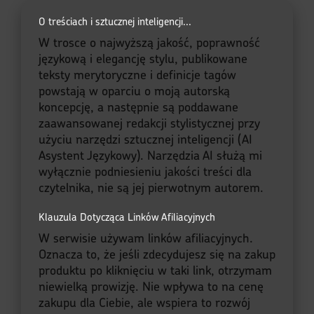
O treściach i sztucznej inteligencji...
W trosce o najwyższą jakość, poprawność
językową i elegancję stylu, publikowane
teksty merytoryczne i definicje tagów
powstają w oparciu o moją autorską
koncepcję, a następnie są poddawane
zaawansowanej redakcji stylistycznej przy
użyciu narzędzi sztucznej inteligencji (AI
Asystent Językowy). Narzędzia AI służą mi
wyłącznie podniesieniu jakości treści dla
czytelnika, nie są jej pierwotnym autorem.
Klauzula Dotycząca Linków Afiliacyjnych
W serwisie używam linków afiliacyjnych.
Oznacza to, że jeśli zdecydujesz się na zakup
produktu po kliknięciu w taki link, otrzymam
niewielką prowizję. Nie wpływa to na cenę
zakupu dla Ciebie, ale wspiera to rozwój