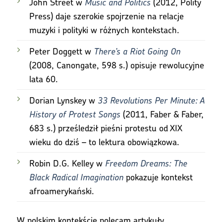
John Street w
Music and Politics
(2012, Polity
Press) daje szerokie spojrzenie na relacje
muzyki i polityki w różnych kontekstach.
Peter Doggett w
There’s a Riot Going On
(2008, Canongate, 598 s.) opisuje rewolucyjne
lata 60.
Dorian Lynskey w
33 Revolutions Per Minute: A
History of Protest Songs
(2011, Faber & Faber,
683 s.) prześledził pieśni protestu od XIX
wieku do dziś – to lektura obowiązkowa.
Robin D.G. Kelley w
Freedom Dreams: The
Black Radical Imagination
pokazuje kontekst
afroamerykański.
W polskim kontekście polecam artykuły