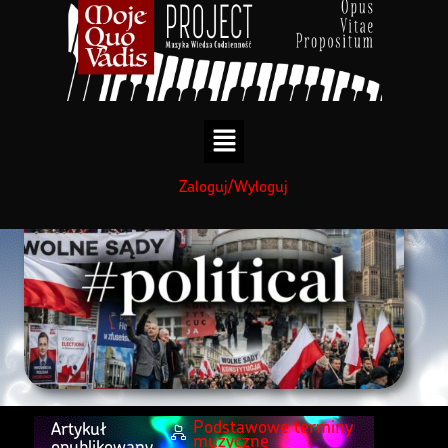
treści
Zaloguj/Wyloguj
Podstawowe terminy
Artykuł
muzyczne
opublikowany