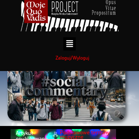
treści
Zaloguj/Wyloguj
Podstawowe terminy
Artykuł
muzyczne
opublikowany