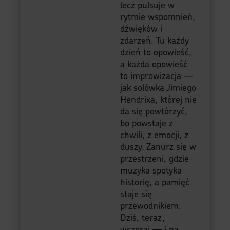
lecz pulsuje w
rytmie wspomnień,
dźwięków i
zdarzeń. Tu każdy
dzień to opowieść,
a każda opowieść
to improwizacja —
jak solówka Jimiego
Hendrixa, której nie
da się powtórzyć,
bo powstaje z
chwili, z emocji, z
duszy. Zanurz się w
przestrzeni, gdzie
muzyka spotyka
historię, a pamięć
staje się
przewodnikiem.
Dziś, teraz,
wczoraj — i na