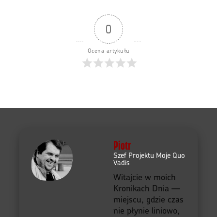
0
Ocena artykułu
Piotr
Szef Projektu Moje Quo
Vadis
Witajcie w moich
Kronikach Dnia —
miejscu, gdzie czas
nie płynie liniowo,