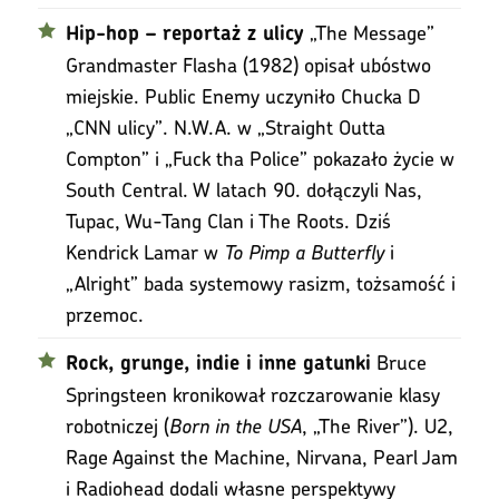
„The Message”
Hip-hop – reportaż z ulicy
Grandmaster Flasha (1982) opisał ubóstwo
miejskie. Public Enemy uczyniło Chucka D
„CNN ulicy”. N.W.A. w „Straight Outta
Compton” i „Fuck tha Police” pokazało życie w
South Central. W latach 90. dołączyli Nas,
Tupac, Wu-Tang Clan i The Roots. Dziś
Kendrick Lamar w
To Pimp a Butterfly
i
„Alright” bada systemowy rasizm, tożsamość i
przemoc.
Bruce
Rock, grunge, indie i inne gatunki
Springsteen kronikował rozczarowanie klasy
robotniczej (
Born in the USA
, „The River”). U2,
Rage Against the Machine, Nirvana, Pearl Jam
i Radiohead dodali własne perspektywy