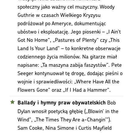
społeczny jako ważny cel muzyczny. Woody
Guthrie w czasach Wielkiego Kryzysu
podróżował po Ameryce, dokumentując
ubóstwo i eksploatację. Jego piosenki – „I Ain’t
Got No Home”, „Pastures of Plenty” czy „This
Land Is Your Land” – to konkretne obserwacje
codziennego życia milionów. Na gitarze miał
napisane: „Ta maszyna zabija faszystów”. Pete
Seeger kontynuował tę drogę, dodając pieśni o
wojnie i sprawiedliwości: „Where Have All the
Flowers Gone” oraz „If I Had a Hammer”.
Bob
Ballady i hymny praw obywatelskich
Dylan wnosił poetycką głębię („Blowin’ in the
Wind”, „The Times They Are a-Changin’”).
Sam Cooke, Nina Simone i Curtis Mayfield