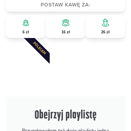
POSTAW KAWĘ ZA:
6 zł
16 zł
26 zł
POLECAM
Obejrzyj playlistę
Przygotowałem też dwie playlisty jedna