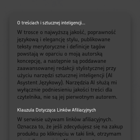
O treściach i sztucznej inteligencji...
W trosce o najwyższą jakość, poprawność
językową i elegancję stylu, publikowane
teksty merytoryczne i definicje tagów
powstają w oparciu o moją autorską
koncepcję, a następnie są poddawane
zaawansowanej redakcji stylistycznej przy
użyciu narzędzi sztucznej inteligencji (AI
Asystent Językowy). Narzędzia AI służą mi
wyłącznie podniesieniu jakości treści dla
czytelnika, nie są jej pierwotnym autorem.
Klauzula Dotycząca Linków Afiliacyjnych
W serwisie używam linków afiliacyjnych.
Oznacza to, że jeśli zdecydujesz się na zakup
produktu po kliknięciu w taki link, otrzymam