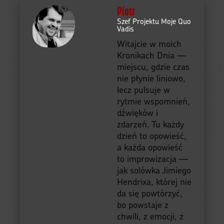
Piotr
Szef Projektu Moje Quo
Vadis
Witajcie w moich
Kronikach Dnia —
miejscu, gdzie czas
nie płynie liniowo,
lecz pulsuje w
rytmie wspomnień,
dźwięków i
zdarzeń. Tu każdy
dzień to opowieść,
a każda opowieść
to improwizacja —
jak solówka Jimiego
Hendrixa, której nie
da się powtórzyć,
bo powstaje z
chwili, z emocji, z