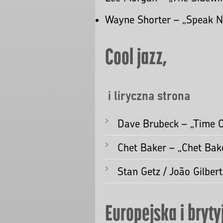
Sun Ra – „Astro Black”
Cecil Taylor – „Silent T
Hard bop i soul ja
groove + wolność
Art Blakey – „Moanin’” – 
Cannonball Adderley – „So
Horace Silver – „Song for 
Lee Morgan – „The Sidewi