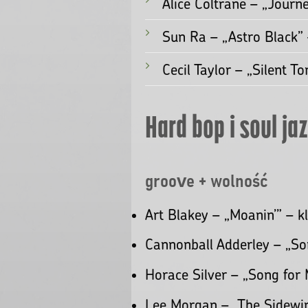
Charles Mingus – „The B
Free jazz i avant-
totalna wolność
Ornette Coleman – „The
Eric Dolphy – „Out to 
Albert Ayler – „New Gr
Pharoah Sanders – „Kar
Alice Coltrane – „Jour