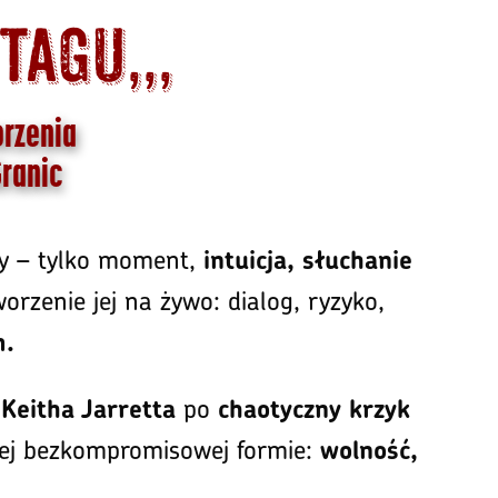
tagu,,,
orzenia
Granic
sy – tylko moment,
intuicja, słuchanie
orzenie jej na żywo: dialog, ryzyko,
m.
po
Keitha Jarretta
chaotyczny krzyk
ziej bezkompromisowej formie:
wolność,