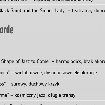
ee jazzu i beyond.
 post-bop
Brew” – elektryczna rewolucja, fusion z improwizac
e Supreme” – duchowa podróż, modalne transy i ek
ebby” (live) – liryczna, telepatyczna interakcja tria
ncert” – solo fortepianowe na żywo, 70 minut czyst
liant Corners” – kątowe, nieoczekiwane frazy