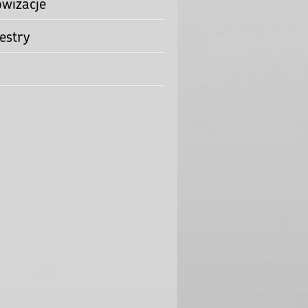
rowa improwizacja
rdów jako fundamentu
owizacje