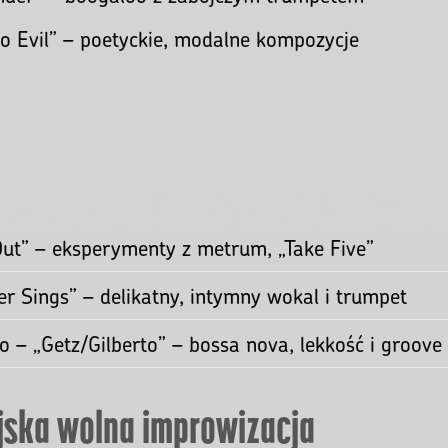
 – kosmiczna mitologia, zbiorowa improwizacja Ark
ongues” – atonalne, perkusyjne piano jak burza
zz
klasyczny hard bop z mocnymi solówkami
methin’ Else” – elegancka, bluesowa improwizacja
My Father” – funky, melodyjne linie
nder” – boogaloo z zabójczym trumpetem