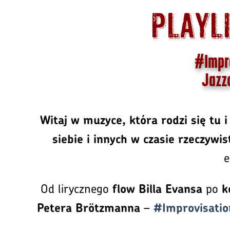
Playli
#Impro
Jazzo
Witaj w muzyce, która rodzi się tu i
siebie i innych w czasie rzeczywi
e
Od lirycznego
po
flow Billa Evansa
k
–
Petera Brötzmanna
#Improvisatio