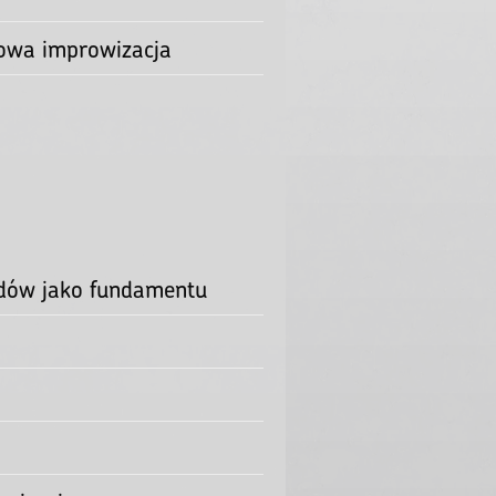
ją na sterydach
spresja
ej kreacji