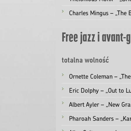
po całkowitą wolność fr
Klasyka modalna i
improwizacja z ramą
Miles Davis – „Bitches 
John Coltrane – „A Lov
Bill Evans – „Waltz for D
Keith Jarrett – „Köln Co
Thelonious Monk – „Bril