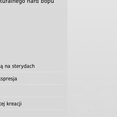
Locie
encja jazzu: sztuka
enariusza. Ryzyko,
kturalnego hard bopu