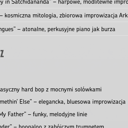
lack Saint and the Sinner Lady” – teatralna, zbio
garde
 Shape of Jazz to Come” – harmolodics, brak ako
Lunch” – wielobarwne, dysonansowe eksploracje
ass” – surowy, duchowy krzyk
ma” – kosmiczny jazz, długie transy
ney in Satchidananda” – harpowe, modlitewne impr