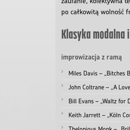
Czym jest improwizac
tworzenia w locie, rea
zaufanie, kolektywna t