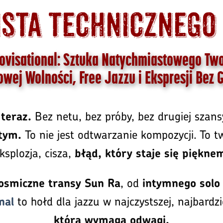
sta technicznego 
visational: Sztuka Natychmiastowego Tw
wej Wolności, Free Jazzu i Ekspresji Bez 
Bez netu, bez próby, bez drugiej szan
 teraz.
To nie jest odtwarzanie kompozycji. To tw
stym.
ksplozja, cisza,
błąd, który staje się piękne
, od
osmiczne transy Sun Ra
intymnego solo 
to hołd dla jazzu w najczystszej, najbard
nal
która wymaga odwagi.