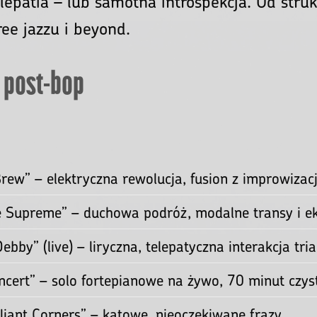
#Improvisational: Sztuka Tworzenia w 
To nie „wypełnianie luk”. To es
ja w muzyce?
gowania na chwilę, budowania narracji bez sc
elepatia – lub samotna introspekcja. Od stru