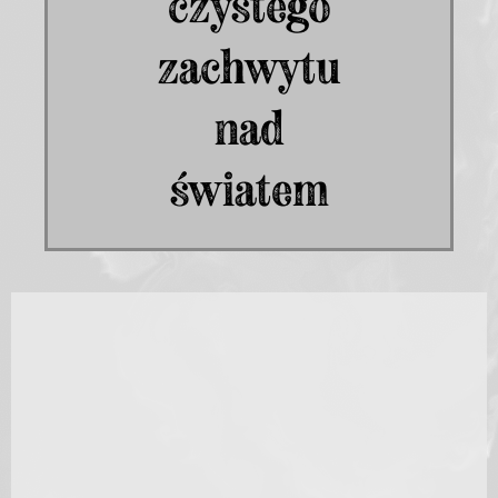
czystego
zachwytu
nad
światem