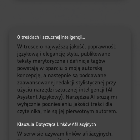
O treściach i sztucznej inteligencji...
W trosce o najwyższą jakość, poprawność
językową i elegancję stylu, publikowane
teksty merytoryczne i definicje tagów
powstają w oparciu o moją autorską
koncepcję, a następnie są poddawane
zaawansowanej redakcji stylistycznej przy
użyciu narzędzi sztucznej inteligencji (AI
Asystent Językowy). Narzędzia AI służą mi
wyłącznie podniesieniu jakości treści dla
czytelnika, nie są jej pierwotnym autorem.
Klauzula Dotycząca Linków Afiliacyjnych
W serwisie używam linków afiliacyjnych.