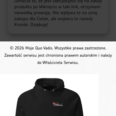
Oznacza to, że jeśli zdecydujesz się na zakup
produktu po kliknięciu w taki link, otrzymam
niewielką prowizję. Nie wpływa to na cenę
zakupu dla Ciebie, ale wspiera to rozwój
Kroniki. Dziękuję!
© 2026 Moje Quo Vadis. Wszystkie prawa zastrzeżone.
Zawartość serwisu jest chroniona prawem autorskim i należy
do Właściciela Serwisu.