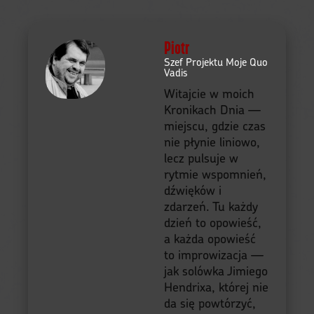
Piotr
Szef Projektu Moje Quo
Vadis
Witajcie w moich
Kronikach Dnia —
miejscu, gdzie czas
nie płynie liniowo,
lecz pulsuje w
rytmie wspomnień,
dźwięków i
zdarzeń. Tu każdy
dzień to opowieść,
a każda opowieść
to improwizacja —
jak solówka Jimiego
Hendrixa, której nie
da się powtórzyć,