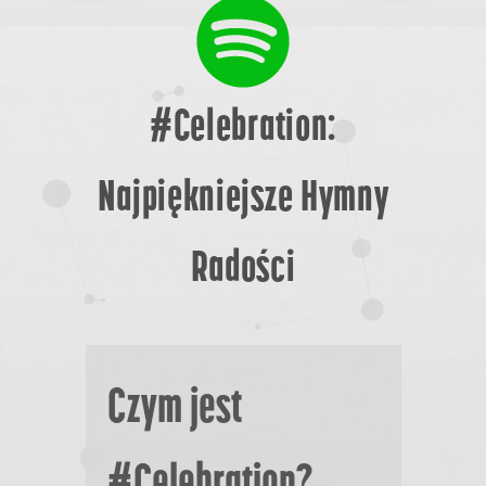
#Celebration:
Private video
Najpiękniejsze Hymny
MQV Project
Radości
Czym jest
#Celebration?