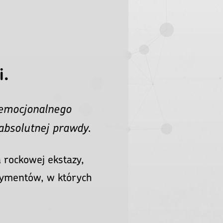
VIDEO] [HD]
MQV Project
System Of A Down - Chop
Suey! (Official HD Video)
MQV Project
i.
Deftones - Passenger (ft.
Maynard Keenan) HD Music
Video
MQV Project
 emocjonalnego
Pixies - Tame (live upgrade)
MQV Project
absolutnej prawdy.
Refused - New Noise (Official
Video)
 rockowej ekstazy,
MQV Project
rymentów, w których
Iggy & The Stooges - TV Eye
(Live)
MQV Project
Black Flag - Rise Above