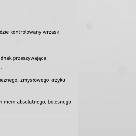
(music video)
MQV Project
Minor Threat - Straight Edge
Live
 gdzie kontrolowany wrzask
MQV Project
IDLES - COLOSSUS (Official
Video)
MQV Project
jednak przeszywające
.
TURNSTILE - BLACKOUT
[OFFICIAL VIDEO]
MQV Project
apieżnego, zmysłowego krzyku
Converge "Concubine/Fault
and Fracture" (Official Music
Video)
nonimem absolutnego, bolesnego
MQV Project
Fugazi Waiting Room (music
video)
MQV Project