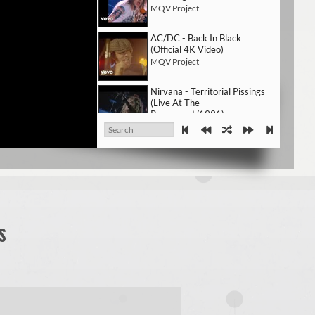
MQV Project
AC/DC - Back In Black
(Official 4K Video)
MQV Project
Nirvana - Territorial Pissings
(Live At The
Paramount/1991)
MQV Project
Alice In Chains - Them Bones
(Official HD Video)
MQV Project
Soundgarden - Black Hole
Sun
MQV Project
s
Given Up [Official Music
Video] - Linkin Park
MQV Project
Slipknot - Duality [OFFICIAL