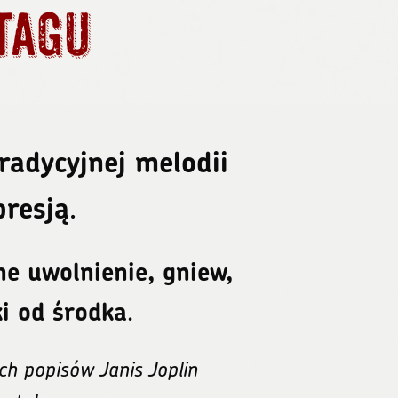
tagu
radycyjnej melodii
presją
.
ne uwolnienie, gniew,
ki od środka
.
ch popisów Janis Joplin