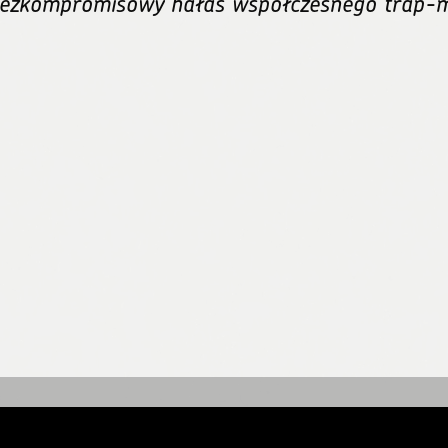
ezkompromisowy hałas współczesnego trap-m