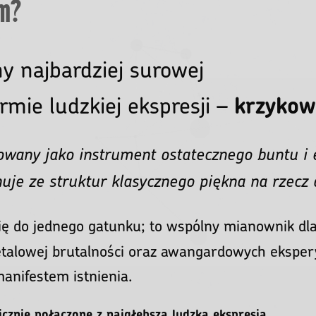
m?
y najbardziej surowej
ormie ludzkiej ekspresji –
krzykow
towany jako instrument ostatecznego buntu i
uje ze struktur klasycznego piękna na rzecz 
ię do jednego gatunku; to wspólny mianownik dla
etalowej brutalności oraz awangardowych ekspe
anifestem istnienia.
icznie połączone z najgłębszą ludzką ekspresją.