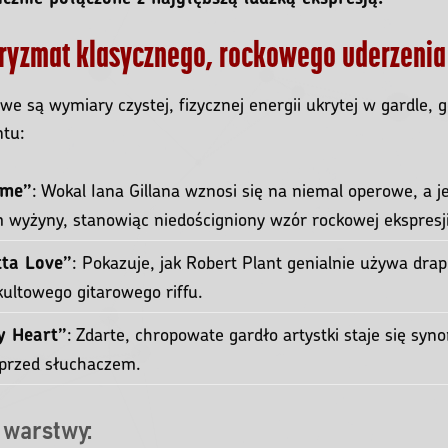
pryzmat klasycznego, rockowego uderzenia
we są wymiary czystej, fizycznej energii ukrytej w gardle,
tu:
: Wokal Iana Gillana wznosi się na niemal operowe, a 
ime”
wyżyny, stanowiąc niedościgniony wzór rockowej ekspresji
: Pokazuje, jak Robert Plant genialnie używa dr
tta Love”
ultowego gitarowego riffu.
: Zdarte, chropowate gardło artystki staje się sy
My Heart”
 przed słuchaczem.
 warstwy: