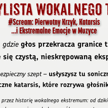
ylista wokalnego 
#Scream: Pierwotny Krzyk, Katarsis
…i Ekstremalne Emocje w Muzyce
 gdzie
głos przekracza granice t
e się czystą, nieskrępowaną eks
ezpieczny szept
–
usłyszysz tu sonicz
yczne katarsis, które rozrywa głośni
 przez historię wokalnego ekstremum: od dziki