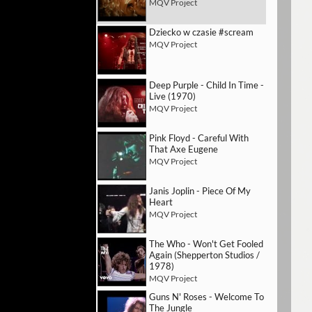
MQV Project
Dziecko w czasie #scream
MQV Project
Deep Purple - Child In Time -
Live (1970)
MQV Project
Pink Floyd - Careful With
That Axe Eugene
MQV Project
Janis Joplin - Piece Of My
Heart
MQV Project
The Who - Won't Get Fooled
Again (Shepperton Studios /
1978)
MQV Project
Guns N' Roses - Welcome To
The Jungle