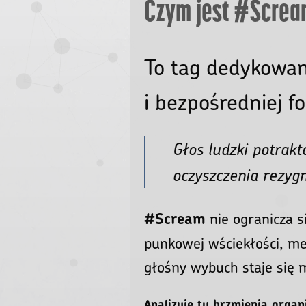
Czym jest #Screa
To tag dedykowan
i bezpośredniej f
Głos ludzki potrak
oczyszczenia rezygn
nie ogranicza s
#Scream
punkowej wściekłości, m
głośny wybuch staje się m
Analizuję tu brzmienia organ