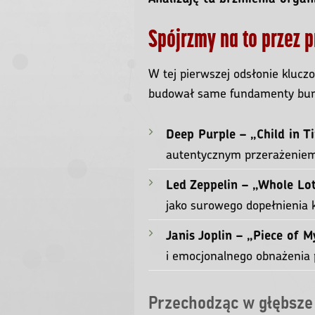
Spójrzmy na to przez 
W tej pierwszej odsłonie kluczo
budował same fundamenty bun
Deep Purple – „Child in T
autentycznym przerażeniem 
Led Zeppelin – „Whole Lo
jako surowego dopełnienia k
Janis Joplin – „Piece of 
i emocjonalnego obnażenia
Przechodząc w głębsze