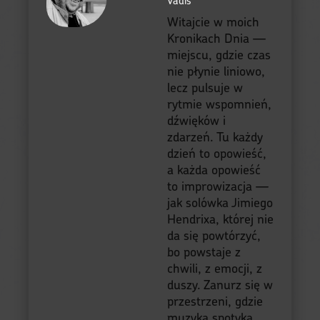
Vadis
Witajcie w moich
Kronikach Dnia —
miejscu, gdzie czas
nie płynie liniowo,
lecz pulsuje w
rytmie wspomnień,
dźwięków i
zdarzeń. Tu każdy
dzień to opowieść,
a każda opowieść
to improwizacja —
jak solówka Jimiego
Hendrixa, której nie
da się powtórzyć,
bo powstaje z
chwili, z emocji, z
duszy. Zanurz się w
przestrzeni, gdzie
muzyka spotyka