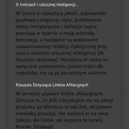
O treściach i sztucznej inteligencji...
W trosce o najwyższą jakość, poprawność
językową i elegancję stylu, publikowane
teksty merytoryczne i definicje tagów
powstają w oparciu o moją autorską
koncepcję, a następnie są poddawane
zaawansowanej redakcji stylistycznej przy
użyciu narzędzi sztucznej inteligencji (AI
Asystent Językowy). Narzędzia AI służą mi
wyłącznie podniesieniu jakości treści dla
czytelnika, nie są jej pierwotnym autorem.
Klauzula Dotycząca Linków Afiliacyjnych
W serwisie używam linków afiliacyjnych.
Oznacza to, że jeśli zdecydujesz się na zakup
produktu po kliknięciu w taki link, otrzymam
niewielką prowizję. Nie wpływa to na cenę
zakupu dla Ciebie, ale wspiera to rozwój
Kroniki. Dziękuję!