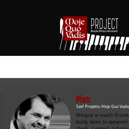
Przejdź
do
treści
Piotr
Szef Projektu Moje Quo Vadi
Witajcie w moich Kronik
każdy dzień to opowieść
chwili, z emocji, z dusz