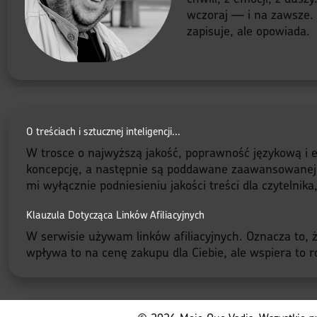
wczoraj — i na zawsze. B
zapisuje, ale opowiada.
O treściach i sztucznej inteligencji...
W trosce o najwyższą jakość, poprawność językową i e
koncepcję, a następnie są poddawane zaawansowanej red
mi wyłącznie podniesieniu jakości treści dla czytelnik
Klauzula Dotycząca Linków Afiliacyjnych
W serwisie używam linków afiliacyjnych. Oznacza to, że
wpływa to na cenę zakupu dla Ciebie, ale wspiera to ro