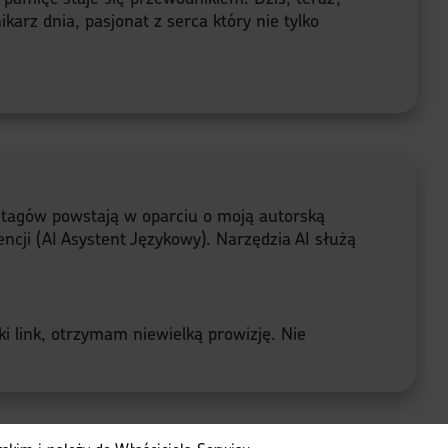
karz dnia, pasjonat z serca który nie tylko
e tagów powstają w oparciu o moją autorską
ncji (AI Asystent Językowy). Narzędzia AI służą
ki link, otrzymam niewielką prowizję. Nie