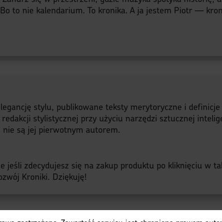
o to nie kalendarium. To kronika. A ja jestem Piotr — kroni
legancję stylu, publikowane teksty merytoryczne i definicj
akcji stylistycznej przy użyciu narzędzi sztucznej intelige
a, nie są jej pierwotnym autorem.
 jeśli zdecydujesz się na zakup produktu po kliknięciu w ta
zwój Kroniki. Dziękuję!