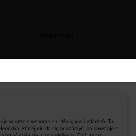
Zaloguj/Wyloguj
lsuje w rytmie wspomnień, dźwięków i zdarzeń. Tu
endrixa, której nie da się powtórzyć, bo powstaje z
a pamięć staje się przewodnikiem. Dziś, teraz,