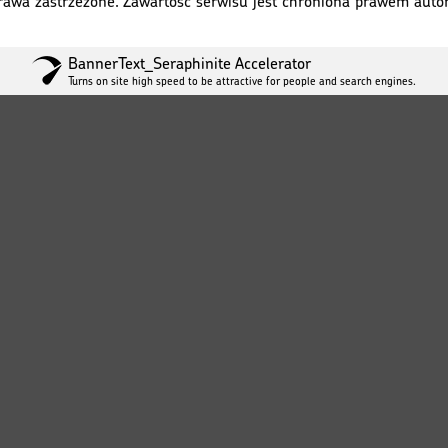
awa zastrzeżone. Zawartość serwisu jest chroniona prawem autors
BannerText_Seraphinite Accelerator
Turns on site high speed to be attractive for people and search engines.