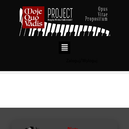
Zaloguj/Wyloguj
Przejdź
do
treści