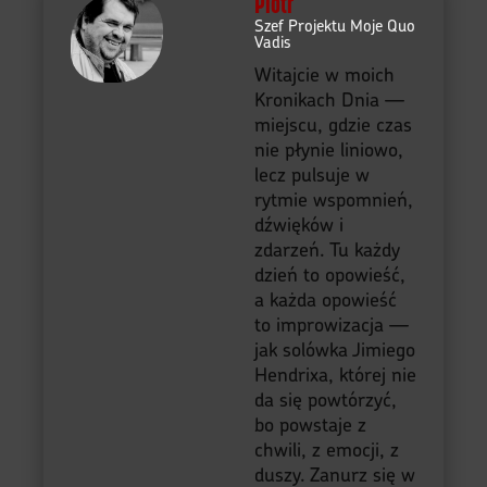
Piotr
Szef Projektu Moje Quo
Vadis
Witajcie w moich
Kronikach Dnia —
miejscu, gdzie czas
nie płynie liniowo,
lecz pulsuje w
rytmie wspomnień,
dźwięków i
zdarzeń. Tu każdy
dzień to opowieść,
a każda opowieść
to improwizacja —
jak solówka Jimiego
Hendrixa, której nie
da się powtórzyć,
bo powstaje z
chwili, z emocji, z
duszy. Zanurz się w