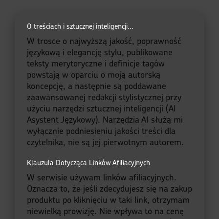
O treściach i sztucznej inteligencji...
W trosce o najwyższą jakość, poprawność
językową i elegancję stylu, publikowane
teksty merytoryczne i definicje tagów
powstają w oparciu o moją autorską
koncepcję, a następnie są poddawane
zaawansowanej redakcji stylistycznej przy
użyciu narzędzi sztucznej inteligencji (AI
Asystent Językowy). Narzędzia AI służą mi
wyłącznie podniesieniu jakości treści dla
czytelnika, nie są jej pierwotnym autorem.
Klauzula Dotycząca Linków Afiliacyjnych
W serwisie używam linków afiliacyjnych.
Oznacza to, że jeśli zdecydujesz się na zakup
produktu po kliknięciu w taki link, otrzymam
niewielką prowizję. Nie wpływa to na cenę