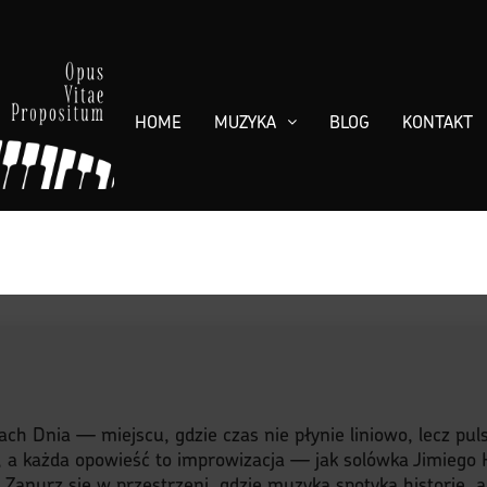
HOME
MUZYKA
BLOG
KONTAKT